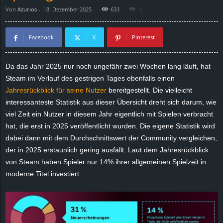
Von
Azurios
-
18. Dezember 2025
633
0
d
e
Facebook
X
Pinterest
–
Da das Jahr 2025 nur noch ungefähr zwei Wochen lang läuft, hat
Steam im Verlauf des gestrigen Tages ebenfalls einen
E
Jahresrückblick für seine Nutzer
bereitgestellt. Die vielleicht
i
interessanteste Statistik aus dieser Übersicht dreht sich darum, wie
viel Zeit ein Nutzer in diesem Jahr eigentlich mit Spielen verbracht
n
hat, die erst in 2025 veröffentlicht wurden. Die eigene Statistik wird
dabei dann mit dem Durchschnittswert der Community vergleichen,
a
der in 2025 erstaunlich gering ausfällt. Laut dem Jahresrückblick
von Steam haben Spieler nur 14% ihrer allgemeinen Spielzeit in
u
moderne Titel investiert.
s
g