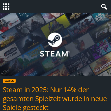
S
t
e
v
i
n
GAMING
h
Steam in 2025: Nur 14% der
gesamten Spielzeit wurde in neue
o
Spiele gesteckt
.