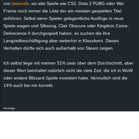
von
steamdb
, wo alte Spiele wie CS2, Dota 2 PUBG oder War
r
Frame noch immer die Liste der am meisten gespielten Titel
B
anführen. Selbst wenn Spieler gelegentliche Ausflüge in neue
Spiele wagen und Silksong, Clair Obscure oder Kingdom Come:
l
Deliverance II durchgespielt haben, so suchen die ihre
Langzeitbeschäftigung aber weiterhin in Klassikern. Dieses
o
Verhalten dürfte sich auch außerhalb von Steam zeigen.
g
Ich selbst liege mit meinen 31% zwar über dem Durchschnitt, aber
dieser Wert beinhaltet natürlich nicht die viele Zeit, die ich in WoW
!
oder andere Blizzard-Spiele investiert habe. Vermutlich sind die
14% auch bei mir korrekt.
Anzeige