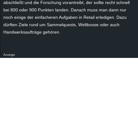
abschließt und die Forschung vorantreibt, der sollte recht schnell
r
bei 800 oder 900 Punkten landen. Danach muss man dann nur
B
noch einige der einfacheren Aufgaben in Retail erledigen. Dazu
dürften Ziele rund um Sammelquests, Weltbosse oder auch
l
Handwerksaufträge gehören.
o
Anzeige
g
!