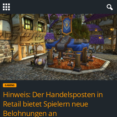
S
t
e
v
i
n
GAMING
h
Hinweis: Der Handelsposten in
Retail bietet Spielern neue
o
Belohnungen an
.