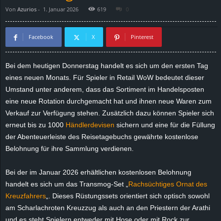
Von
Azurios
-
1. Januar 2026
619
0
d
e
Facebook
X
Pinterest
–
Bei dem heutigen Donnerstag handelt es sich um den ersten Tag
eines neuen Monats. Für Spieler in Retail WoW bedeutet dieser
E
Umstand unter anderem, dass das Sortiment im Handelsposten
i
eine neue Rotation durchgemacht hat und ihnen neue Waren zum
Verkauf zur Verfügung stehen. Zusätzlich dazu können Spieler sich
n
erneut bis zu 1000
Händlerdevisen
sichern und eine für die Füllung
der Abenteuerleiste des Reisetagebuchs gewährte kostenlose
a
Belohnung für ihre Sammlung verdienen.
u
Bei der im Januar 2026 erhältlichen kostenlosen Belohnung
handelt es sich um das Transmog-Set „
Rachsüchtiges Ornat des
s
Kreuzfahrers
„. Dieses Rüstungssets orientiert sich optisch sowohl
am Scharlachroten Kreuzzug als auch an den Priestern der Arathi
g
und es steht Spielern entweder mit Hose oder mit Rock zur