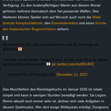
e
Verfügung. Zu den kostenpflichtigen Waren aus diesem Monat
gehören mehrere thematisch dem Set passende Waffen. Des
z
Weiteren können Spieler sich auf Wunsch auch noch die
Wilde
blutrote Kampfschildkröte
, den
Eisenkettenbikini
und einen
Köcher
e
des thalassischen Bogenschützen
sichern.
i
Es ist höchste Zeit, sich zurückzulehnen und die Feiertage zu
c
genießen
h
Und hier ist ein kleiner Vorgeschmack auf das, was euch im Januar
am Handelsposten erwartet
pic.twitter.com/sbafbKiRfC
n
— Warcraft DE (@Warcraft_DE)
December 23, 2025
e
Das Abschließen des Reisetagebuchs im Januar 2026 ist relativ
t
simpel und kann in wenigen Stunden bewältigt werden. Da Legion
Remix aktuell noch immer aktiv ist, drehen sich viele Aufgaben in
e
diesem Spielmodus. Wer dort einige Weltquests erledigt, Dungeons