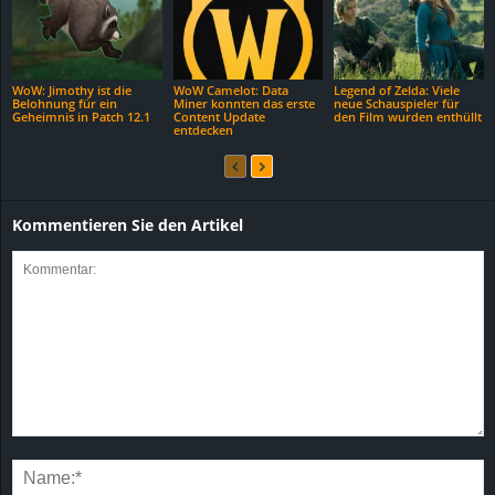
WoW: Jimothy ist die
WoW Camelot: Data
Legend of Zelda: Viele
Belohnung für ein
Miner konnten das erste
neue Schauspieler für
Geheimnis in Patch 12.1
Content Update
den Film wurden enthüllt
entdecken
Kommentieren Sie den Artikel