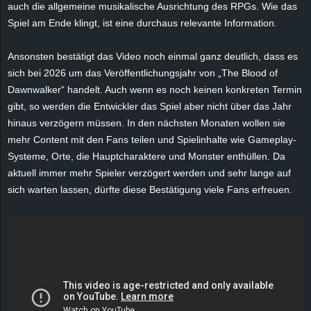
auch die allgemeine musikalische Ausrichtung des RPGs. Wie das
e
Spiel am Ende klingt, ist eine durchaus relevante Information.
z
Ansonsten bestätigt das Video noch einmal ganz deutlich, dass es
sich bei 2026 um das Veröffentlichungsjahr von „The Blood of
e
Dawnwalker“ handelt. Auch wenn es noch keinen konkreten Termin
i
gibt, so werden die Entwickler das Spiel aber nicht über das Jahr
hinaus verzögern müssen. In den nächsten Monaten wollen sie
c
mehr Content mit den Fans teilen und Spielinhalte wie Gameplay-
Systeme, Orte, die Hauptcharaktere und Monster enthüllen. Da
h
aktuell immer mehr Spieler verzögert werden und sehr lange auf
sich warten lassen, dürfte diese Bestätigung viele Fans erfreuen.
n
e
t
e