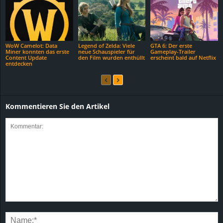
WoW Camelot: Data
Legend of Zelda: Viele
GTA 6: Der erste
Miner konnten das erste
neue Schauspieler für
Gameplay-Trailer
Content Update
den Film wurden enthüllt
erscheint bald auf Netflix
entdecken
Kommentieren Sie den Artikel