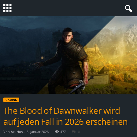
S
t
e
v
i
n
GAMING
h
The Blood of Dawnwalker wird
auf jeden Fall in 2026 erscheinen
o
.
Von
Azurios
-
5. Januar 2026
477
0