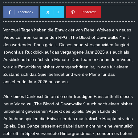
d
Facebook
X
Pinterest
e
Vor zwei Tagen haben die Entwickler von Rebel Wolves ein neues
–
Video zu ihren kommenden RPG „The Blood of Dawnwalker“ mit
den wartenden Fans geteilt. Dieses neue Vorschauvideo fungiert
E
sowohl als Rückblick auf das vergangene Jahr 2025 als auch als
Ausblick auf die nächsten Monate. Das Team erklärt in dem Video,
i
wie die Entwicklung bisher vorangeschritten ist, in was für einem
Zustand sich das Spiel befindet und wie die Pläne für das
n
anstehende Jahr 2026 aussehen.
a
Als kleines Dankeschön an die sehr freudigen Fans enthüllt dieses
u
neue Video zu „The Blood of Dawnwalker“ auch noch einen bisher
unbekannt gewesenen Aspekt des Spiels. Gegen Ende der
s
Aufnahme spielen die Entwickler das musikalische Hauptmotiv des
Spiels. Das Ganze präsentiert dabei dann nicht nur eine vermutlich
g
sehr oft im Spiel verwendete Hintergrundmusik, sondern es betont