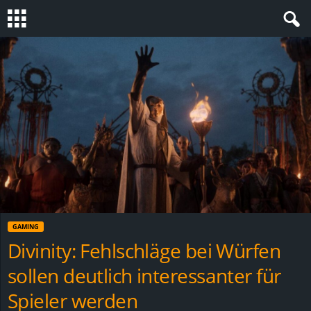
S
t
e
v
i
n
GAMING
h
Divinity: Fehlschläge bei Würfen
sollen deutlich interessanter für
o
Spieler werden
.