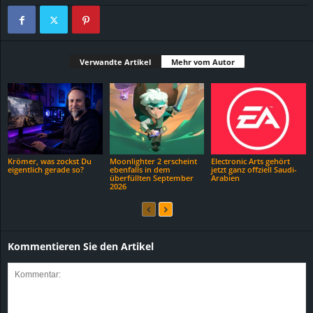
Verwandte Artikel
Mehr vom Autor
Krömer, was zockst Du
Moonlighter 2 erscheint
Electronic Arts gehört
eigentlich gerade so?
ebenfalls in dem
jetzt ganz offziell Saudi-
überfüllten September
Arabien
2026
Kommentieren Sie den Artikel