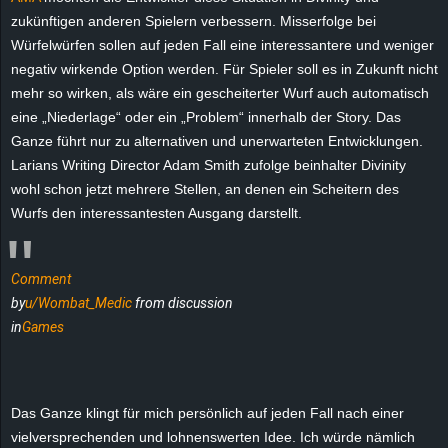
e
zukünftigen anderen Spielern verbessern. Misserfolge bei
Würfelwürfen sollen auf jeden Fall eine interessantere und weniger
z
negativ wirkende Option werden. Für Spieler soll es in Zukunft nicht
mehr so wirken, als wäre ein gescheiterter Wurf auch automatisch
e
eine „Niederlage“ oder ein „Problem“ innerhalb der Story. Das
Ganze führt nur zu alternativen und unerwarteten Entwicklungen.
i
Larians Writing Director Adam Smith zufolge beinhalter Divinity
wohl schon jetzt mehrere Stellen, an denen ein Scheitern des
c
Wurfs den interessantesten Ausgang darstellt.
h
Comment
n
by
u/Wombat_Medic
from discussion
e
in
Games
t
Das Ganze klingt für mich persönlich auf jeden Fall nach einer
e
vielversprechenden und lohnenswerten Idee. Ich würde nämlich