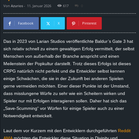
Von
Azurios
-
11. Januar 2026
617
0
d
e
Facebook
X
Pinterest
–
Das in 2023 von Larian Studios veröffentlichte Baldur’s Gate 3 hat
sich relativ schnell zu einem gewaltigen Erfolg vermittelt, der selbst
E
Menschen von außerhalb der Branche anspricht und einen
i
Meilenstein der Popkultur darstellt. Trotz dieses Erfolgs ist dieses
CRPG natürlich nicht perfekt und die Entwickler selbst kennen
n
einige Schwächen, die sie in der Zukunft bei anderen Spielen
gerne vermeiden möchten. Einer dieser Punkte ist der Umstand,
a
dass misslungene Würfe zu sehr wie ein Scheitern wirken und
Spieler nur mit Erfolgen interagieren sollen. Daher hat sich das
u
„Save-Scumming“ vor Würfen für einige Spieler auch zu einer
Notwendigkeit entwickelt.
s
Laut dem vor Kurzem mit den Entwicklern durchgeführten
Reddit
g
AMA
möchten die Entwickler diese Situation in Divinity und