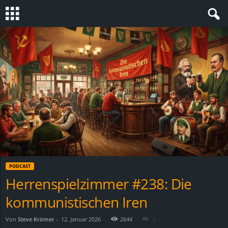
S
t
e
v
i
n
PODCAST
h
Herrenspielzimmer #238: Die
kommunistischen Iren
o
.
Von
Steve Krömer
-
12. Januar 2026
2644
5