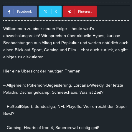
d
Facebook
X
Pinterest
e
Willkommen zu einer neuen Folge – heute wird’s
–
abwechslungsreich! Wir sprechen über aktuelle Hypes, kuriose
Beobachtungen aus Alltag und Popkultur und werfen natürlich auch
E
einen Blick auf Sport, Gaming und Film. Lehnt euch zurück, es gibt
einiges zu diskutieren.
i
Hier eine Übersicht der heutigen Themen:
n
– Allgemein: Pokemon-Begeisterung, Lorcana-Weekly, der letzte
a
Paladin, Dschungelcamp, Schneechaos, Was ist Zeit?
u
– Fußball/Sport: Bundesliga, NFL Playoffs: Wer erreicht den Super
s
Bowl?
g
– Gaming: Hearts of Iron 4, Sauercrowd richtig geil!