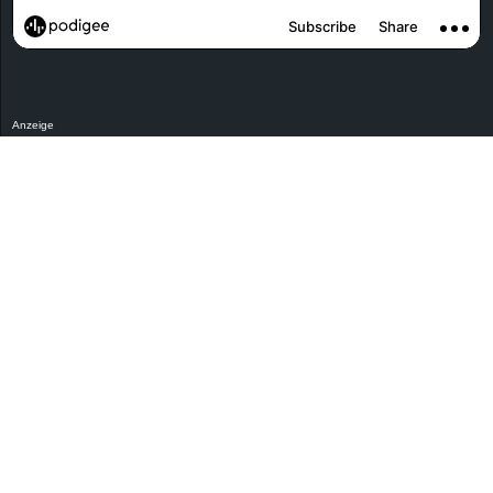
r
B
l
Anzeige
o
g
!