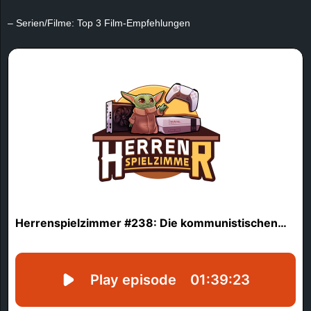
e
– Serien/Filme: Top 3 Film-Empfehlungen
z
e
i
c
h
n
e
t
e