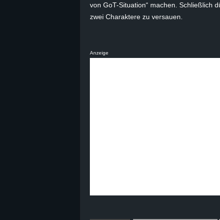
von GoT-Situation“ machen. Schließlich 
B
zwei Charaktere zu versauen.
l
Anzeige
o
g
!