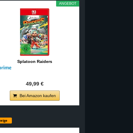
ANGEBOT
Splatoon Raiders
49,99 €
Bei Amazon kaufen
eige