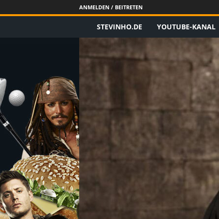
ANMELDEN / BEITRETEN
STEVINHO.DE
YOUTUBE-KANAL
S
t
e
v
i
n
h
o
.