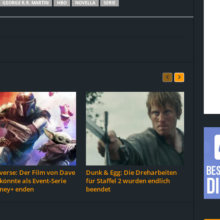
GEORGE R.R. MARTIN
HBO
NOVELLA
SERIE
erse: Der Film von Dave
Dunk & Egg: Die Dreharbeiten
 könnte als Event-Serie
für Staffel 2 wurden endlich
sney+ enden
beendet