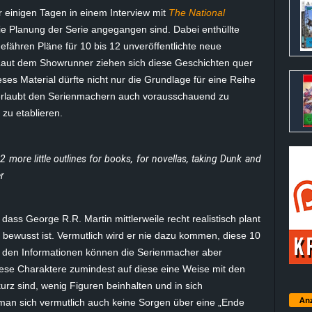
 einigen Tagen in einem Interview mit
The National
ie Planung der Serie angegangen sind. Dabei enthüllte
gefähren Pläne für 10 bis 12 unveröffentlichte neue
Laut dem Showrunner ziehen sich diese Geschichten quer
es Material dürfte nicht nur die Grundlage für eine Reihe
s erlaubt den Serienmachern auch vorausschauend zu
zu etablieren.
 more little outlines for books, for novellas, taking Dunk and
er
 dass George R.R. Martin mittlerweile recht realistisch plant
rs bewusst ist. Vermutlich wird er nie dazu kommen, diese 10
it den Informationen können die Serienmacher aber
iese Charaktere zumindest auf diese eine Weise mit den
kurz sind, wenig Figuren beinhalten und in sich
Anz
an sich vermutlich auch keine Sorgen über eine „Ende