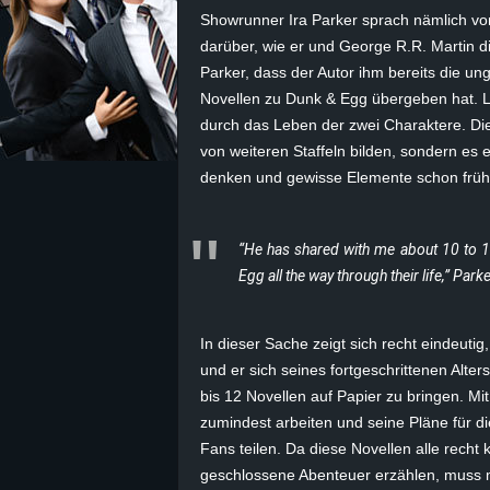
Showrunner Ira Parker sprach nämlich vor
z
darüber, wie er und George R.R. Martin d
Parker, dass der Autor ihm bereits die un
e
Novellen zu Dunk & Egg übergeben hat. 
durch das Leben der zwei Charaktere. Dies
i
von weiteren Staffeln bilden, sondern e
denken und gewisse Elemente schon früh 
c
h
“He has shared with me about 10 to 12
Egg all the way through their life,” Park
n
e
In dieser Sache zeigt sich recht eindeutig,
und er sich seines fortgeschrittenen Alte
t
bis 12 Novellen auf Papier zu bringen. M
zumindest arbeiten und seine Pläne für d
e
Fans teilen. Da diese Novellen alle recht 
r
geschlossene Abenteuer erzählen, muss m