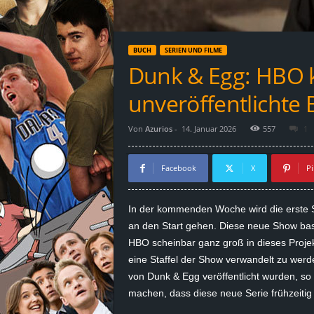
d
e
BUCH
SERIEN UND FILME
–
Dunk & Egg: HBO k
E
unveröffentlichte
i
Von
Azurios
-
14. Januar 2026
557
1
n
Facebook
X
Pi
a
In der kommenden Woche wird die erste S
u
an den Start gehen. Diese neue Show basi
HBO scheinbar ganz groß in dieses Projek
s
eine Staffel der Show verwandelt zu werd
von Dunk & Egg veröffentlicht wurden, s
g
machen, dass diese neue Serie frühzeiti
e