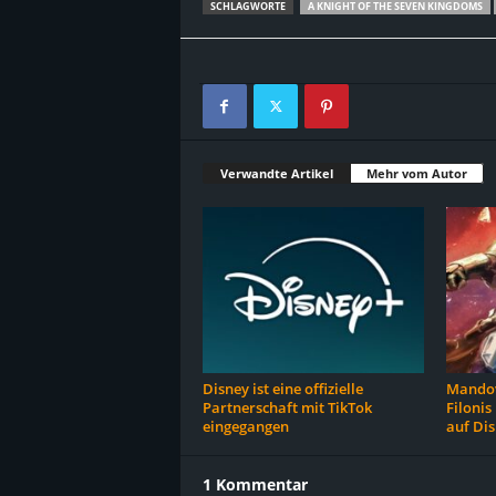
SCHLAGWORTE
A KNIGHT OF THE SEVEN KINGDOMS
Verwandte Artikel
Mehr vom Autor
Disney ist eine offizielle
Mandov
Partnerschaft mit TikTok
Filonis
eingegangen
auf Di
1 Kommentar