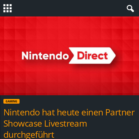
S
t
e
v
i
n
GAMING
h
Nintendo hat heute einen Partner
Showcase Livestream
o
durchgeführt
.