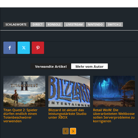
SCHLAGWORTE
DIRECT
KONSOLE
LIVESTREAM
NINTENDO
SWITCH 2
Verwandte Artikel
Mehr vom Autor
Titan Quest 2: Spieler
Blizzard ist aktuell das
Retail WoW: Die
dürfen endlich einen
leistungsstärkste Studio
überarbeiteten Weltbosse
Totenbeschwörer
unter XBOX
sollen Serverprobleme zu
verwenden
korrigieren