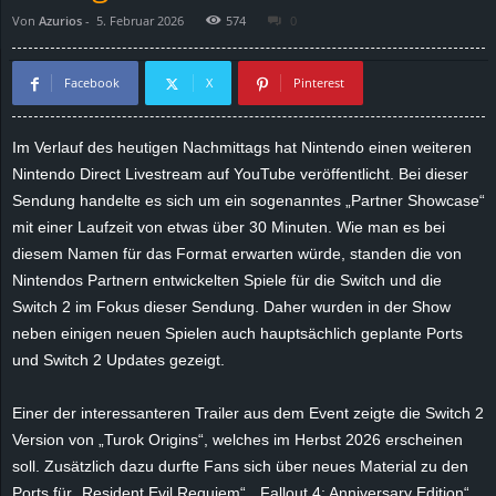
Von
Azurios
-
5. Februar 2026
574
0
d
e
Facebook
X
Pinterest
–
Im Verlauf des heutigen Nachmittags hat Nintendo einen weiteren
Nintendo Direct Livestream auf YouTube veröffentlicht. Bei dieser
E
Sendung handelte es sich um ein sogenanntes „Partner Showcase“
i
mit einer Laufzeit von etwas über 30 Minuten. Wie man es bei
diesem Namen für das Format erwarten würde, standen die von
n
Nintendos Partnern entwickelten Spiele für die Switch und die
Switch 2 im Fokus dieser Sendung. Daher wurden in der Show
a
neben einigen neuen Spielen auch hauptsächlich geplante Ports
und Switch 2 Updates gezeigt.
u
Einer der interessanteren Trailer aus dem Event zeigte die Switch 2
s
Version von „Turok Origins“, welches im Herbst 2026 erscheinen
soll. Zusätzlich dazu durfte Fans sich über neues Material zu den
g
Ports für „Resident Evil Requiem“, „Fallout 4: Anniversary Edition“