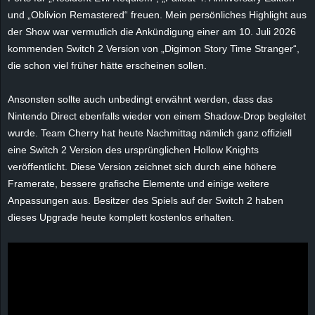
e
und „Oblivion Remastered“ freuen. Mein persönliches Highlight aus
der Show war vermutlich die Ankündigung einer am 10. Juli 2026
z
kommenden Switch 2 Version von „Digimon Story Time Stranger“,
die schon viel früher hätte erscheinen sollen.
e
Ansonsten sollte auch unbedingt erwähnt werden, dass das
i
Nintendo Direct ebenfalls wieder von einem Shadow-Drop begleitet
wurde. Team Cherry hat heute Nachmittag nämlich ganz offiziell
c
eine Switch 2 Version des ursprünglichen Hollow Knights
veröffentlicht. Diese Version zeichnet sich durch eine höhere
h
Framerate, bessere grafische Elemente und einige weitere
n
Anpassungen aus. Besitzer des Spiels auf der Switch 2 haben
dieses Upgrade heute komplett kostenlos erhalten.
e
t
e