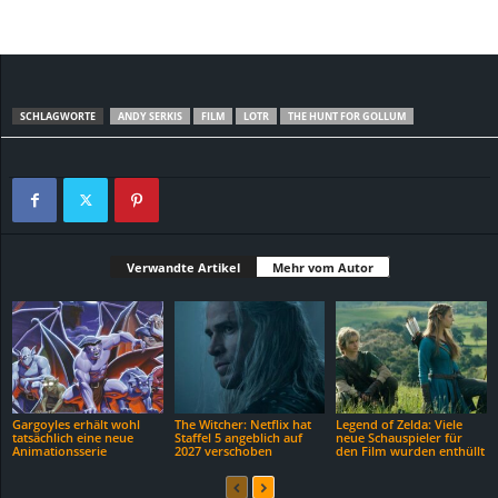
SCHLAGWORTE
ANDY SERKIS
FILM
LOTR
THE HUNT FOR GOLLUM
Verwandte Artikel
Mehr vom Autor
Gargoyles erhält wohl
The Witcher: Netflix hat
Legend of Zelda: Viele
tatsächlich eine neue
Staffel 5 angeblich auf
neue Schauspieler für
Animationsserie
2027 verschoben
den Film wurden enthüllt