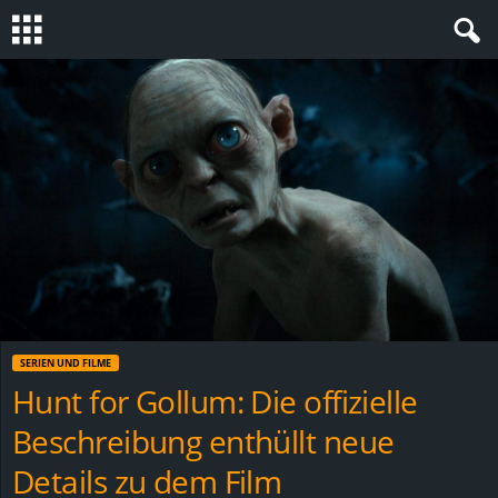
S
t
e
v
i
n
SERIEN UND FILME
h
Hunt for Gollum: Die offizielle
Beschreibung enthüllt neue
o
Details zu dem Film
.