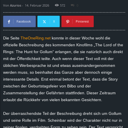
Von
Azurios
-
14. Februar 2026
572
0
d
e
Facebook
X
Pinterest
–
Die Seite
TheOneRing.net
konnte in dieser Woche wohl die
offizielle Beschreibung des kommenden Kinofilms „The Lord of the
E
Rings: The Hunt for Gollum“ erlangen, die sie natürlich auch direkt
i
mit der Öffentlichkeit teilte. Auch wenn dieser Text voll mit der
üblichen Werbesprache ist und etwas auseinandergenommen
n
werden muss, so beinhaltet das Ganze aber dennoch einige
interessante Details. Erst einmal betont der Text, dass die Story
a
zwischen der Geburtstagsfeier von Bilbo und der
Zusammenstellung der Gefährten stattfinden. Dieser Zeitraum
u
erlaubt die Rückkehr von vielen bekannten Gesichtern.
s
Der überraschendste Teil der Beschreibung dreht sich um Gollum
und seine Rolle im Film. Scheinbar wird der Charakter nicht nur in
g
seiner finalen, verdrehten Form zu sehen sein. Der Text verspricht