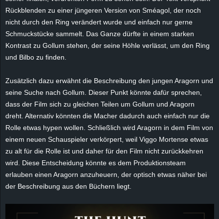
e
Rückblenden zu einer jüngeren Version von Sméagol, der noch
nicht durch den Ring verändert wurde und einfach nur gerne
z
Schmuckstücke sammelt. Das Ganze dürfte in einem starken
Kontrast zu Gollum stehen, der seine Höhle verlässt, um den Ring
e
und Bilbo zu finden.
i
Zusätzlich dazu erwähnt die Beschreibung den jungen Aragorn und
seine Suche nach Gollum. Dieser Punkt könnte dafür sprechen,
c
dass der Film sich zu gleichen Teilen um Gollum und Aragorn
dreht. Alternativ könnten die Macher dadurch auch einfach nur die
h
Rolle etwas hypen wollen. Schließlich wird Aragorn in dem Film von
n
einem neuen Schauspieler verkörpert, weil Viggo Mortense etwas
zu alt für die Rolle ist und daher für den Film nicht zurückkehren
e
wird. Diese Entscheidung könnte es dem Produktionsteam
erlauben einen Aragorn anzuheuern, der optisch etwas näher bei
t
der Beschreibung aus den Büchern liegt.
e