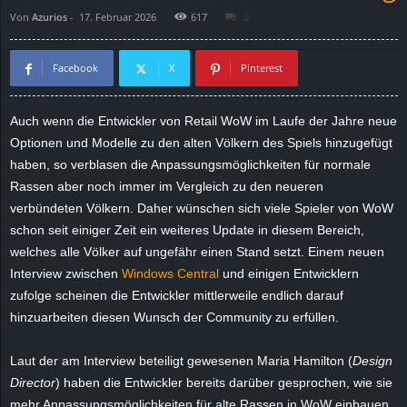
Von
Azurios
-
17. Februar 2026
617
0
d
e
Facebook
X
Pinterest
–
Auch wenn die Entwickler von Retail WoW im Laufe der Jahre neue
Optionen und Modelle zu den alten Völkern des Spiels hinzugefügt
E
haben, so verblasen die Anpassungsmöglichkeiten für normale
i
Rassen aber noch immer im Vergleich zu den neueren
verbündeten Völkern. Daher wünschen sich viele Spieler von WoW
n
schon seit einiger Zeit ein weiteres Update in diesem Bereich,
welches alle Völker auf ungefähr einen Stand setzt. Einem neuen
a
Interview zwischen
Windows Central
und einigen Entwicklern
zufolge scheinen die Entwickler mittlerweile endlich darauf
u
hinzuarbeiten diesen Wunsch der Community zu erfüllen.
s
Laut der am Interview beteiligt gewesenen Maria Hamilton (
Design
Director
) haben die Entwickler bereits darüber gesprochen, wie sie
g
mehr Anpassungsmöglichkeiten für alte Rassen in WoW einbauen