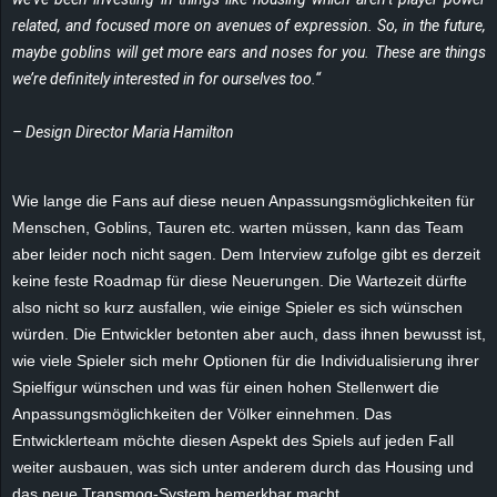
r
related, and focused more on avenues of expression. So, in the future,
maybe goblins will get more ears and noses for you. These are things
B
we’re definitely interested in for ourselves too.“
l
– Design Director Maria Hamilton
o
Wie lange die Fans auf diese neuen Anpassungsmöglichkeiten für
g
Menschen, Goblins, Tauren etc. warten müssen, kann das Team
aber leider noch nicht sagen. Dem Interview zufolge gibt es derzeit
!
keine feste Roadmap für diese Neuerungen. Die Wartezeit dürfte
also nicht so kurz ausfallen, wie einige Spieler es sich wünschen
würden. Die Entwickler betonten aber auch, dass ihnen bewusst ist,
wie viele Spieler sich mehr Optionen für die Individualisierung ihrer
Spielfigur wünschen und was für einen hohen Stellenwert die
Anpassungsmöglichkeiten der Völker einnehmen. Das
Entwicklerteam möchte diesen Aspekt des Spiels auf jeden Fall
weiter ausbauen, was sich unter anderem durch das Housing und
das neue Transmog-System bemerkbar macht.