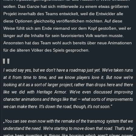
e
wollen. Das Ganze hat sich mittlerweile zu einem etwas größeren
Projekt innerhalb des Teams entwickelt, weil die Entwickler alle
z
diese Optionen gleichzeitig veröffentlichen möchten. Auf diese
Weise fühlt sich am Ende niemand vor dem Kopf gestoßen, weil er
e
länger auf die Inhalte für sein favorisiertes Volk warten musste.
Ansonsten hat das Team wohl auch bereits über neue Animationen
i
für die älteren Völker des Spiels gesprochen.
c
I would say yes,
but we don’t have a roadmap just yet. We’ve taken runs
h
at it from time to time, and we know players love it. But now we’re
looking at it as a sort of larger project, rather than drops here and there
n
like we did with Heritage Armor. We’ve even discussed improving
e
character animations and things like that — what sorts of improvements
we can make there. It’s down the road, though, it’s not soon.“
t
„You can see even now with the remake of the transmog system that we
e
understand the need.
We’re starting to move down that road. That’s why
we’ve been investing in things like housing which aren’t player power