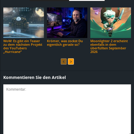
WoW: Es gibt ein Teaser
Krömer, was zockst Du
Moonlighter 2 erscheint
zu dem nächsten Projekt
eigentlich gerade so?
ebenfalls in dem
des YouTubers
überfüllten September
„Hurricane“
2026
Kommentieren Sie den Artikel