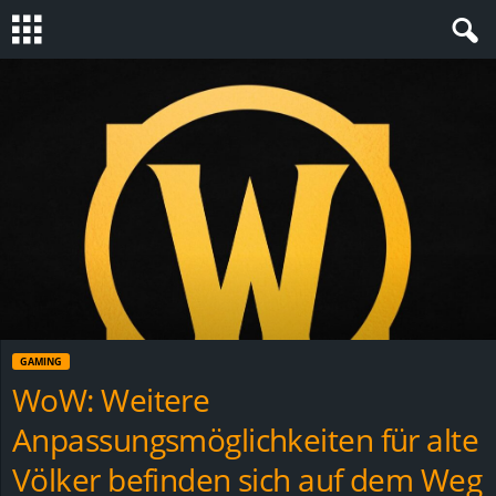
S
t
e
v
i
n
GAMING
h
WoW: Weitere
Anpassungsmöglichkeiten für alte
o
Völker befinden sich auf dem Weg
.