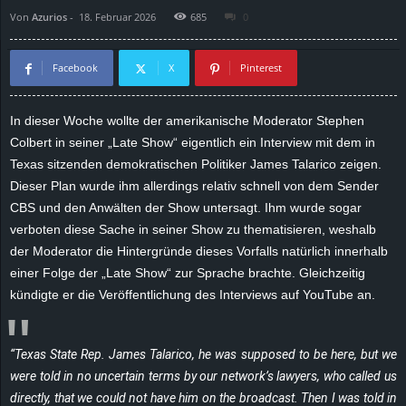
Von
Azurios
-
18. Februar 2026
685
0
d
e
Facebook
X
Pinterest
–
In dieser Woche wollte der amerikanische Moderator Stephen
Colbert in seiner „Late Show“ eigentlich ein Interview mit dem in
E
Texas sitzenden demokratischen Politiker James Talarico zeigen.
i
Dieser Plan wurde ihm allerdings relativ schnell von dem Sender
CBS und den Anwälten der Show untersagt. Ihm wurde sogar
n
verboten diese Sache in seiner Show zu thematisieren, weshalb
der Moderator die Hintergründe dieses Vorfalls natürlich innerhalb
a
einer Folge der „Late Show“ zur Sprache brachte. Gleichzeitig
kündigte er die Veröffentlichung des Interviews auf YouTube an.
u
s
“Texas State Rep. James Talarico, he was supposed to be here, but we
were told in no uncertain terms by our network’s lawyers, who called us
g
directly, that we could not have him on the broadcast. Then I was told in