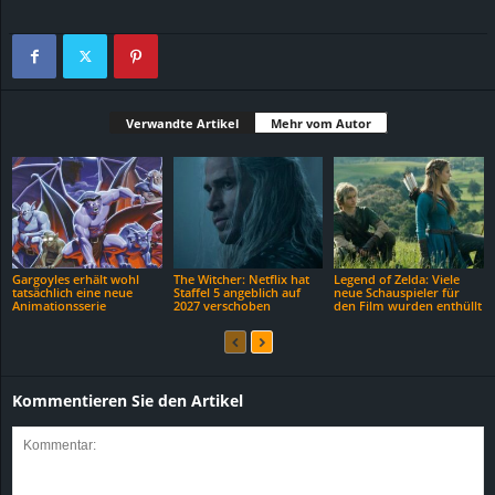
Verwandte Artikel
Mehr vom Autor
Gargoyles erhält wohl
The Witcher: Netflix hat
Legend of Zelda: Viele
tatsächlich eine neue
Staffel 5 angeblich auf
neue Schauspieler für
Animationsserie
2027 verschoben
den Film wurden enthüllt
Kommentieren Sie den Artikel