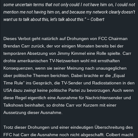
some uncertain terms that not only could I not have him on, I could not
e
mention me not having him on, and because my network clearly doesn’t
z
want us to talk about this, let’s talk about this.” – Colbert
e
Dieses Verbot geht natürlich auf Drohungen von FCC Chairman
Brendan Carr zurück, der vor einigen Monaten bereits bei der
i
temporären Absetzung von Jimmy Kimmel eine Rolle spielte. Carr
c
drohte amerikanischen TV-Netzwerken wohl mit ernsthaften
Konsequenzen, wenn sie seiner Meinung nach unausgeglichen
h
über politische Themen berichten. Dabei brachte er die „Equal
Time Rule” ins Gespräch, die TV-Sender und Radiostationen in den
n
USA dazu zwingt keine politische Partei zu bevorzugen. Auch wenn
diese Regel eigentlich eine Ausnahme für Nachrichtensender und
e
Talkshows beinhaltet, so drohte Carr vor Kurzem mit einer
Aussetzung dieser Ausnahme.
t
Trotz dieser Drohungen und einer eindeutigen Überschreitung des
e
FFC hat Carr die Ausnahme noch nicht abgeschafft. Colbert macht