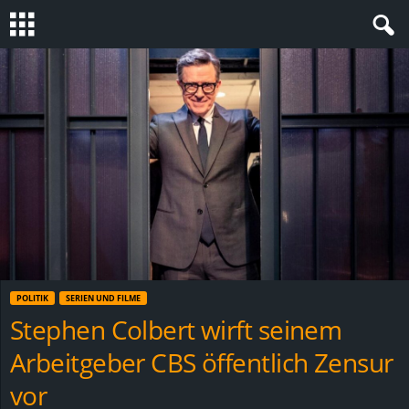
S
t
e
v
i
n
POLITIK
SERIEN UND FILME
h
Stephen Colbert wirft seinem
Arbeitgeber CBS öffentlich Zensur
o
vor
.