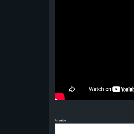
B
l
o
g
!
Anzeige