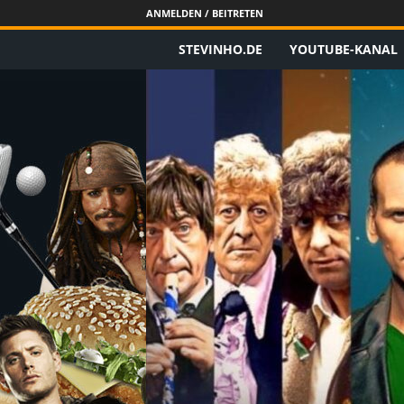
ANMELDEN / BEITRETEN
STEVINHO.DE
YOUTUBE-KANAL
S
t
e
v
i
n
h
o
.