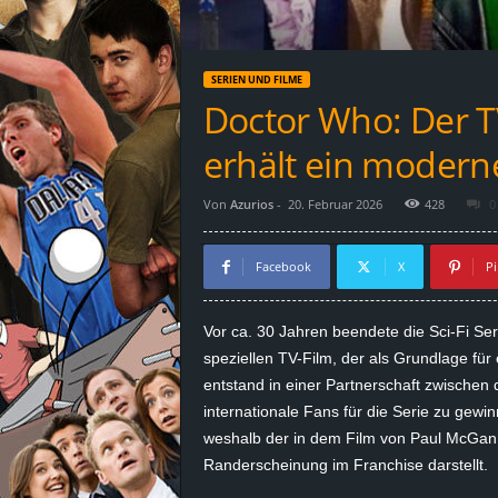
d
e
SERIEN UND FILME
–
Doctor Who: Der T
E
erhält ein modern
i
Von
Azurios
-
20. Februar 2026
428
0
n
Facebook
X
Pi
a
Vor ca. 30 Jahren beendete die Sci-Fi Se
u
speziellen TV-Film, der als Grundlage fü
entstand in einer Partnerschaft zwische
s
internationale Fans für die Serie zu gewin
weshalb der in dem Film von Paul McGann
g
Randerscheinung im Franchise darstellt.
e