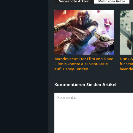
Verwandte Artikel
Mehr vom Autor
Mandoverse: Der Film von Dave
Dunk &
Filonis könnte als Event-Serie
für Sta
auf Disney+ enden
beende
Kommentieren Sie den Artikel