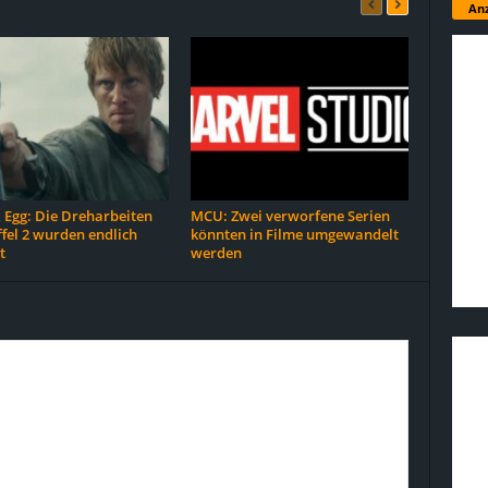
Anz
 Egg: Die Dreharbeiten
MCU: Zwei verworfene Serien
ffel 2 wurden endlich
könnten in Filme umgewandelt
t
werden