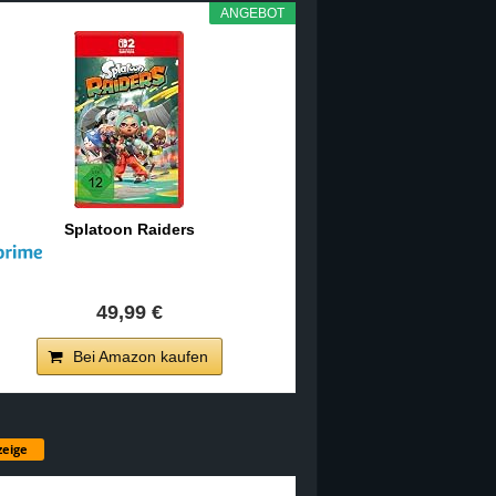
ANGEBOT
Splatoon Raiders
49,99 €
Bei Amazon kaufen
eige