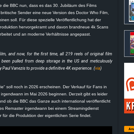
e die BBC nun, dass es das 30. Jubiläum des Films
 britische Sender eine neue Version des Doctor Who Film,
nen soll. Für diese spezielle Veröffentlichung hat der
 Produktion hervorgekramt und davon brandneue 4k Scans
arbeitet und an moderne Verhältnisse angepasst.
m, and now, for the first time, all 219 reels of original film
ve been pulled from deep storage in the US and meticulously
 Paul Vanezis to provide a definitive 4K experience. (
via
)
 soll noch in 2026 erscheinen. Der Verkauf für Fans in
 irgendwann im Mai 2026 beginnen. Derzeit gibt es leider
nd ob die BBC das Ganze auch international veröffentlicht
eses Remaster irgendwann bei einem Streamingdienst
für die Produktion der eigentlichen Serie findet.
Anz