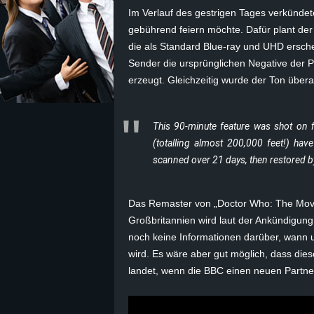
Im Verlauf des gestrigen Tages verkündet
z
gebührend feiern möchte. Dafür plant der
die als Standard Blue-ray und UHD erschei
e
Sender die ursprünglichen Negative der
erzeugt. Gleichzeitig wurde der Ton über
i
c
This 90-minute feature was shot on fil
(totalling almost 200,000 feet!) ha
h
scanned over 21 days, then restored by
n
Das Remaster von „Doctor Who: The Movie“
e
Großbritannien wird laut der Ankündigung
noch keine Informationen darüber, wann u
t
wird. Es wäre aber gut möglich, dass di
landet, wenn die BBC einen neuen Partner 
e
r