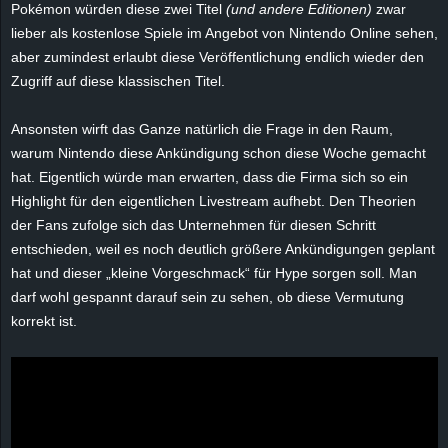
Pokémon würden diese zwei Titel
(und andere Editionen)
zwar
e
lieber als kostenlose Spiele im Angebot von Nintendo Online sehen,
aber zumindest erlaubt diese Veröffentlichung endlich wieder den
z
Zugriff auf diese klassischen Titel.
e
Ansonsten wirft das Ganze natürlich die Frage in den Raum,
i
warum Nintendo diese Ankündigung schon diese Woche gemacht
hat. Eigentlich würde man erwarten, dass die Firma sich so ein
c
Highlight für den eigentlichen Livestream aufhebt. Den Theorien
der Fans zufolge sich das Unternehmen für diesen Schritt
h
entschieden, weil es noch deutlich größere Ankündigungen geplant
hat und dieser „kleine Vorgeschmack“ für Hype sorgen soll. Man
n
darf wohl gespannt darauf sein zu sehen, ob diese Vermutung
korrekt ist.
e
t
e