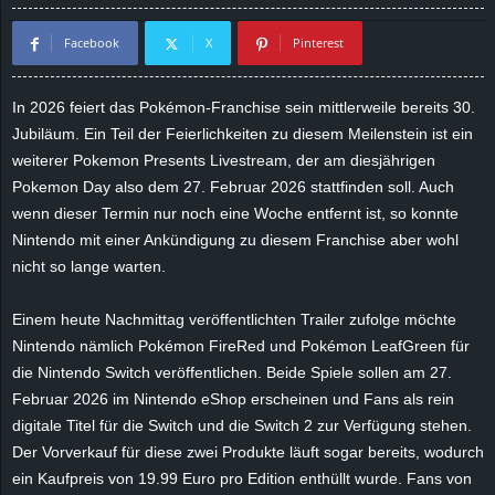
d
Facebook
X
Pinterest
e
In 2026 feiert das Pokémon-Franchise sein mittlerweile bereits 30.
–
Jubiläum. Ein Teil der Feierlichkeiten zu diesem Meilenstein ist ein
weiterer Pokemon Presents Livestream, der am diesjährigen
E
Pokemon Day also dem 27. Februar 2026 stattfinden soll. Auch
wenn dieser Termin nur noch eine Woche entfernt ist, so konnte
i
Nintendo mit einer Ankündigung zu diesem Franchise aber wohl
nicht so lange warten.
n
Einem heute Nachmittag veröffentlichten Trailer zufolge möchte
a
Nintendo nämlich Pokémon FireRed und Pokémon LeafGreen für
u
die Nintendo Switch veröffentlichen. Beide Spiele sollen am 27.
Februar 2026 im Nintendo eShop erscheinen und Fans als rein
s
digitale Titel für die Switch und die Switch 2 zur Verfügung stehen.
Der Vorverkauf für diese zwei Produkte läuft sogar bereits, wodurch
g
ein Kaufpreis von 19.99 Euro pro Edition enthüllt wurde. Fans von