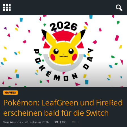
S
t
e
v
i
n
GAMING
h
Pokémon: LeafGreen und FireRed
erscheinen bald für die Switch
o
.
Von
Azurios
-
20. Februar 2026
1306
2