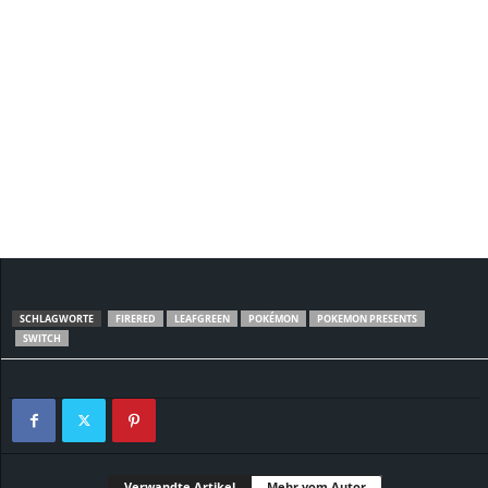
SCHLAGWORTE
FIRERED
LEAFGREEN
POKÉMON
POKEMON PRESENTS
SWITCH
Verwandte Artikel
Mehr vom Autor