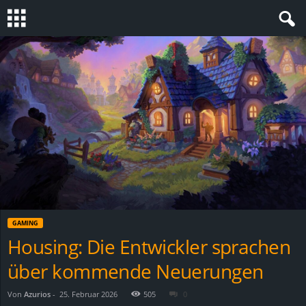
S
t
e
v
i
n
GAMING
h
Housing: Die Entwickler sprachen
über kommende Neuerungen
o
.
Von
Azurios
-
25. Februar 2026
505
0