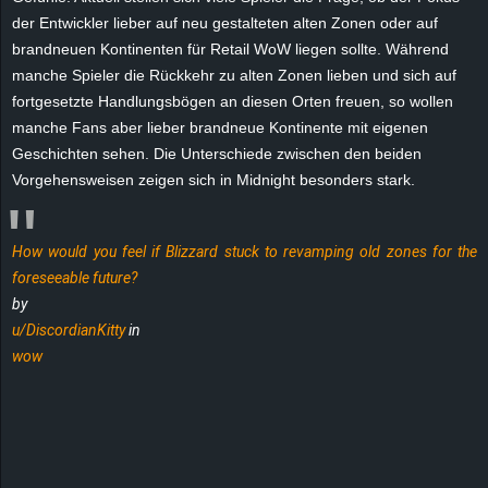
e
der Entwickler lieber auf neu gestalteten alten Zonen oder auf
brandneuen Kontinenten für Retail WoW liegen sollte. Während
z
manche Spieler die Rückkehr zu alten Zonen lieben und sich auf
fortgesetzte Handlungsbögen an diesen Orten freuen, so wollen
e
manche Fans aber lieber brandneue Kontinente mit eigenen
Geschichten sehen. Die Unterschiede zwischen den beiden
i
Vorgehensweisen zeigen sich in Midnight besonders stark.
c
How would you feel if Blizzard stuck to revamping old zones for the
h
foreseeable future?
by
n
u/DiscordianKitty
in
e
wow
t
e