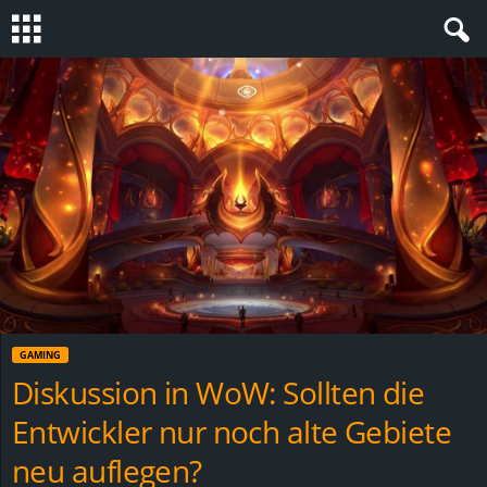
S
t
e
v
i
n
GAMING
h
Diskussion in WoW: Sollten die
Entwickler nur noch alte Gebiete
o
neu auflegen?
.