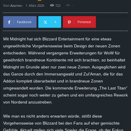
Von
Azurios
-
1. März 2026
722
1
d
e
Facebook
X
Pinterest
–
Mit Midnight hat sich Blizzard Entertainment für eine etwas
ungewöhnliche Vorgehensweise beim Design der neuen Zonen
E
entschieden. Während vergangene Erweiterungen für WoW für
i
gewöhnlich brandneue Kontinente mit sich brachten, so beinhaltet
Midnight im Grunde aber nur zwei neue Zonen. Ausgeglichen wird
n
das Ganze durch den Immersangwald und Zul’Aman, die für das
Addon komplett überarbeitet und in brandneue Zonen
a
umgewandelt wurden. Die kommende Erweiterung „The Last Titan“
scheint sogar noch weiter zu gehen und ein umfangreiches Rework
u
von Nordend anzustreben.
s
Wie man es nicht anders erwarten würde, stößt diese
Vorgehensweise von Blizzard bei den Fans auf eher gemischte
g
Gefühle. Aktuell stellen sich viele Spieler die Frage, ob der Fokus