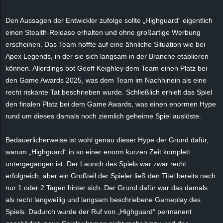
e
Den Aussagen der Entwickler zufolge sollte „Highguard“ eigentlich
z
einen Stealth-Release erhalten und ohne großartige Werbung
erscheinen. Das Team hoffte auf eine ähnliche Situation wie bei
e
Apex Legends, in der sie sich langsam in der Branche etablieren
können. Allerdings bot Geoff Keighley dem Team einen Platz bei
i
den Game Awards 2025, was dem Team im Nachhinein als eine
recht riskante Tat beschrieben wurde. Schließlich erhielt das Spiel
c
den finalen Platz bei dem Game Awards, was einen enormen Hype
rund um dieses damals noch ziemlich geheime Spiel auslöste.
h
Bedauerlicherweise ist wohl genau dieser Hype der Grund dafür,
n
warum „Highguard“ in so einer enorm kurzen Zeit komplett
e
untergegangen ist. Der Launch des Spiels war zwar recht
erfolgreich, aber ein Großteil der Spieler ließ den Titel bereits nach
t
nur 1 oder 2 Tagen hinter sich. Der Grund dafür war das damals
als recht langweilig und langsam beschriebene Gameplay des
e
Spiels. Dadurch wurde der Ruf von „Highguard“ permanent