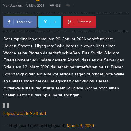
Von
Azurios
-
4. März 2026
636
1
d
e
Facebook
X
Pinterest
–
Der ursprünglich einmal am 26. Januar 2026 veröffentlichte
Helden-Shooter „Highguard“ wird bereits in etwas über einer
E
Woche seine Pforten dauerhaft schließen. Das Studio Wildlight
i
Entertainment verkündete gestern Abend, dass es die Server des
Spiels am 12. März 2026 dauerhaft herunterfahren muss. Dieser
n
Schritt folgt direkt auf eine vor einigen Tagen durchgeführte Welle
an Entlassungen bei der Belegschaft des Studios. Dieses
a
mittlerweile stark reduzierte Team will diese Woche noch einen
finalen Patch für das Spiel herausbringen.
u
s
https://t.co/2IuXxR5kff
g
— Highguard (@PlayHighguard)
March 3, 2026