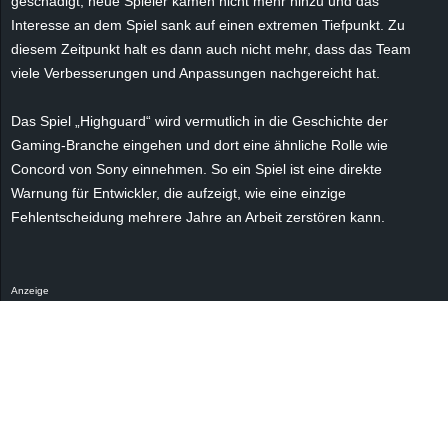
geschädigt, neue Spieler kamen nicht mehr hinzu und das
r
Interesse an dem Spiel sank auf einen extremen Tiefpunkt. Zu
diesem Zeitpunkt halt es dann auch nicht mehr, dass das Team
B
viele Verbesserungen und Anpassungen nachgereicht hat.
l
Das Spiel „Highguard“ wird vermutlich in die Geschichte der
o
Gaming-Branche eingehen und dort eine ähnliche Rolle wie
Concord von Sony einnehmen. So ein Spiel ist eine direkte
g
Warnung für Entwickler, die aufzeigt, wie eine einzige
Fehlentscheidung mehrere Jahre an Arbeit zerstören kann.
!
Anzeige