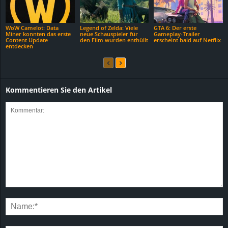
WoW Camelot: Data
Legend of Zelda: Viele
GTA 6: Der erste
Miner konnten das erste
neue Schauspieler für
Gameplay-Trailer
Content Update
den Film wurden enthüllt
erscheint bald auf Netflix
entdecken
Kommentieren Sie den Artikel