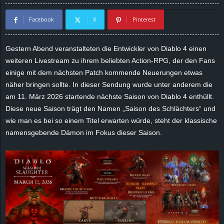
d
Facebook
X
Pinterest
e
Gestern Abend veranstalteten die Entwickler von Diablo 4 einen
–
weiteren Livestream zu ihrem beliebten Action-RPG, der den Fans
einige mit dem nächsten Patch kommende Neuerungen etwas
E
näher bringen sollte. In dieser Sendung wurde unter anderem die
am 11. März 2026 startende nächste Saison von Diablo 4 enthüllt.
i
Diese neue Saison trägt den Namen „Saison des Schlächters“ und
wie man es bei so einem Titel erwarten würde, steht der klassische
n
namensgebende Dämon im Fokus dieser Saison.
a
u
s
g