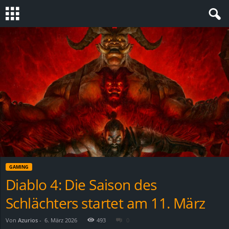
S
t
e
v
i
n
GAMING
h
Diablo 4: Die Saison des
Schlächters startet am 11. März
o
.
Von
Azurios
-
6. März 2026
493
0