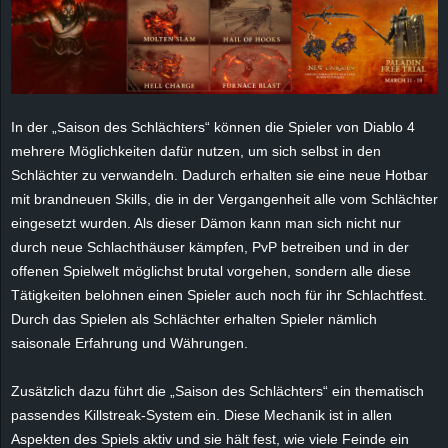
e
z
e
In der „Saison des Schlächters“ können die Spieler von Diablo 4
mehrere Möglichkeiten dafür nutzen, um sich selbst in den
i
Schlächter zu verwandeln. Dadurch erhalten sie eine neue Hotbar
c
mit brandneuen Skills, die in der Vergangenheit alle vom Schlächter
eingesetzt wurden. Als dieser Dämon kann man sich nicht nur
h
durch neue Schlachthäuser kämpfen, PvP betreiben und in der
offenen Spielwelt möglichst brutal vorgehen, sondern alle diese
n
Tätigkeiten belohnen einen Spieler auch noch für ihr Schlachtfest.
Durch das Spielen als Schlächter erhalten Spieler nämlich
e
saisonale Erfahrung und Währungen.
t
Zusätzlich dazu führt die „Saison des Schlächters“ ein thematisch
passendes Killstreak-System ein. Diese Mechanik ist in allen
e
Aspekten des Spiels aktiv und sie hält fest, wie viele Feinde ein