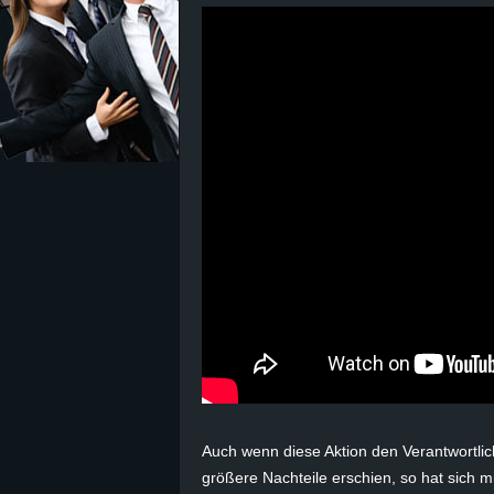
z
e
i
c
h
n
e
t
e
Auch wenn diese Aktion den Verantwortli
größere Nachteile erschien, so hat sich mit
r