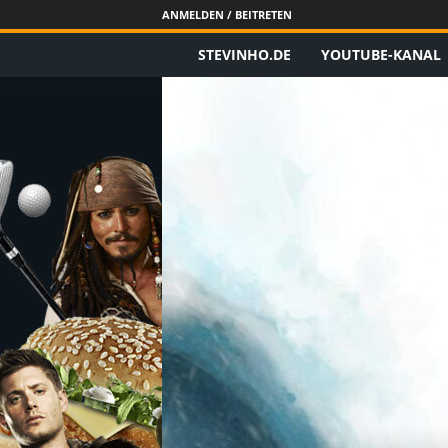
ANMELDEN / BEITRETEN
STEVINHO.DE
YOUTUBE-KANAL
S
t
e
v
i
n
h
o
.