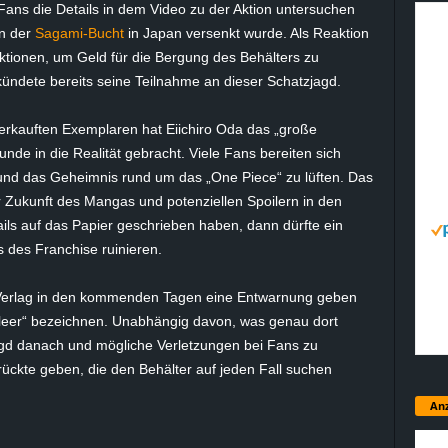
ans die Details in dem Video zu der Aktion untersuchen
in der
Sagami-Bucht
in Japan versenkt wurde. Als Reaktion
tionen, um Geld für die Bergung des Behälters zu
ündete bereits seine Teilnahme an dieser Schatzjagd.
erkauften Exemplaren hat Eiichiro Oda das „große
nde in die Realität gebracht. Viele Fans bereiten sich
 und das Geheimnis rund um das „One Piece“ zu lüften. Das
r Zukunft des Mangas und potenziellen Spoilern in den
ils auf das Papier geschrieben haben, dann dürfte ein
 des Franchise ruinieren.
 Verlag in den kommenden Tagen eine Entwarnung geben
 „leer“ bezeichnen. Unabhängig davon, was genau dort
agd danach und mögliche Verletzungen bei Fans zu
rückte geben, die den Behälter auf jeden Fall suchen
Anz