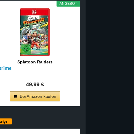
ANGEBOT
Splatoon Raiders
49,99 €
Bei Amazon kaufen
eige