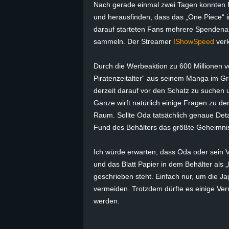
Nach gerade einmal zwei Tagen konnten F
B
und herausfinden, dass das „One Piece“ 
darauf starteten Fans mehrere Spendenak
l
sammeln. Der Streamer
IShowSpeed
verk
o
Durch die Werbeaktion zu 600 Millionen v
Piratenzeitalter“ aus seinem Manga im Gru
g
derzeit darauf vor den Schatz zu suchen
Ganze wirft natürlich einige Fragen zu de
!
Raum. Sollte Oda tatsächlich genaue Deta
Fund des Behälters das größte Geheimnis
Ich würde erwarten, dass Oda oder sein
und das Blatt Papier in dem Behälter als
geschrieben steht. Einfach nur, um die J
vermeiden. Trotzdem dürfte es einige Ver
werden.