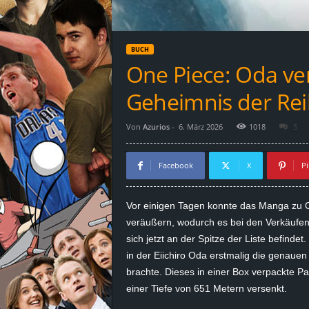
d
e
BUCH
–
One Piece: Oda ve
E
Geheimnis der Re
i
Von
Azurios
-
6. März 2026
1018
5
n
Facebook
X
Pi
a
Vor einigen Tagen konnte das Manga zu O
u
veräußern, wodurch es bei den Verkäufen 
sich jetzt an der Spitze der Liste befinde
s
in der Eiichiro Oda erstmalig die genaue
brachte. Dieses in einer Box verpackte 
g
einer Tiefe von 651 Metern versenkt.
e