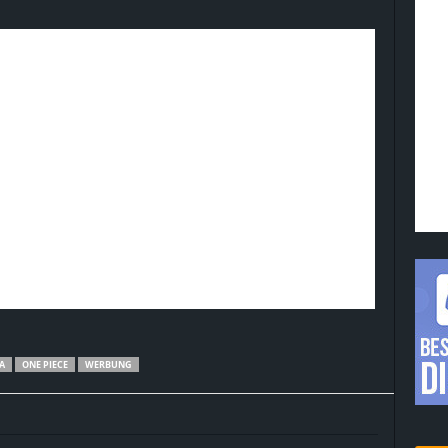
A
ONE PIECE
WERBUNG