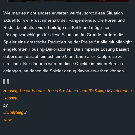
r
Wie man es nicht anders erwarten würde, sorgt diese Situation
B
aktuell für viel Frust innerhalb der Fangemeinde. Die Foren und
Reddit beinhalten viele Beiträge mit Kritik und möglichen
l
Lösungsvorschlägen für diese Situation. Im Grunde fordern die
Spieler eine drastische Reduzierung der Preise für alle mit Midnight
o
eingeführten Housing-Dekorationen. Die simpelste Lösung basiert
g
dabei dann darauf, einfach eine 0 am Ende aller Kaufpreise zu
streichen. Nur dadurch würden diese Objekte in einem Bereich
!
gelangen, an denen die Spieler genug davon erwerben können.
Housing Decor Vendor Prices Are Absurd and It’s Killing My Interest In
Housing
by
u/JollySieg
in
wow