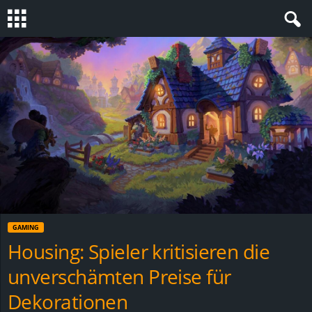
S
t
e
v
i
n
GAMING
h
Housing: Spieler kritisieren die
unverschämten Preise für
o
Dekorationen
.