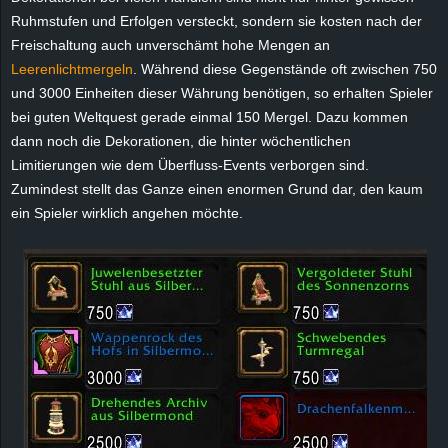
e
Ruhmstufen und Erfolgen versteckt, sondern sie kosten nach der
Freischaltung auch unverschämt hohe Mengen an
z
Leerenlichtmergeln
. Während diese Gegenstände oft zwischen 750
und 3000 Einheiten dieser Währung benötigen, so erhalten Spieler
e
bei guten Weltquest gerade einmal 150 Mergel. Dazu kommen
dann noch die Dekorationen, die hinter wöchentlichen
i
Limitierungen wie dem Überfluss-Events verborgen sind.
Zumindest stellt das Ganze einen enormen Grund dar, den kaum
c
ein Spieler wirklich angehen möchte.
h
n
e
t
e