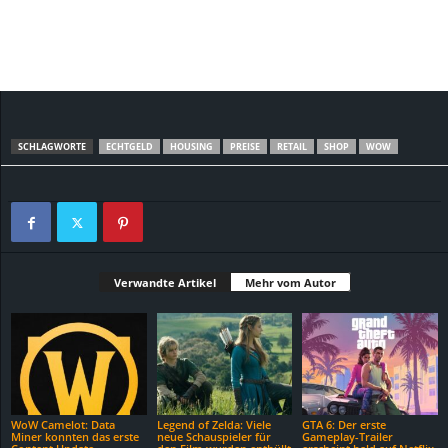
SCHLAGWORTE
ECHTGELD
HOUSING
PREISE
RETAIL
SHOP
WOW
Verwandte Artikel
Mehr vom Autor
WoW Camelot: Data
Legend of Zelda: Viele
GTA 6: Der erste
Miner konnten das erste
neue Schauspieler für
Gameplay-Trailer