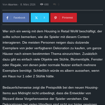
Von
Azurios
-
8. März 2026
690
0
d
e
Facebook
X
Pinterest
–
Wer sich ein wenig mit dem Housing in Retail WoW beschäftigt, der
sollte schon bemerken, wie die Spieler mit diesem Content
E
interagieren. Die meisten Personen neigen dazu dutzende
i
Exemplare von jeder verfügbaren Dekoration zu kaufen, um ganze
Häuser nach einem bestimmten Thema einzurichten. Zusätzlich
n
dazu gibt es einfach viele Objekte wie Stühle, Blumentöpfe, Fenster
oder Regale, von denen jeder normale Nutzer einfach mehrere
a
Exemplare benötigt. Schließlich würde es albern aussehen, wenn
ein Haus nur 1 oder 2 Stühle hätte.
u
Bedauerlicherweise zeigt die Preispolitik bei den neuen Housing-
s
Items aus Midnight nicht unbedingt, dass die Entwickler von
Blizzard diese Vorgehensweise der Spieler verstehen. Die
g
Dekorationen bei vielen Händlern sind nicht nur hinter gewissen