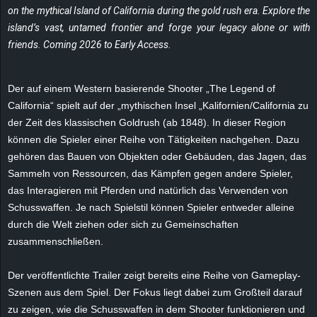
on the mythical Island of California during the gold rush era. Explore the
e
island’s vast, untamed frontier and forge your legacy alone or with
z
friends. Coming 2026 to Early Access.
e
Der auf einem Western basierende Shooter „The Legend of
California“ spielt auf der „mythischen Insel „Kalifornien/California zu
i
der Zeit des klassischen Goldrush (ab 1848). In dieser Region
c
können die Spieler einer Reihe von Tätigkeiten nachgehen. Dazu
gehören das Bauen von Objekten oder Gebäuden, das Jagen, das
h
Sammeln von Ressourcen, das Kämpfen gegen andere Spieler,
das Interagieren mit Pferden und natürlich das Verwenden von
n
Schusswaffen. Je nach Spielstil können Spieler entweder alleine
durch die Welt ziehen oder sich zu Gemeinschaften
e
zusammenschließen.
t
Der veröffentlichte Trailer zeigt bereits eine Reihe von Gameplay-
Szenen aus dem Spiel. Der Fokus liegt dabei zum Großteil darauf
e
zu zeigen, wie die Schusswaffen in dem Shooter funktionieren und