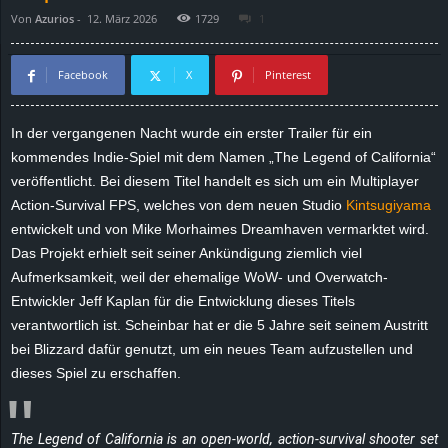
Von
Azurios
-
12. März 2026
1729
1
d
e
Facebook
X
Pinterest
–
In der vergangenen Nacht wurde ein erster Trailer für ein
kommendes Indie-Spiel mit dem Namen „The Legend of California“
E
veröffentlicht. Bei diesem Titel handelt es sich um ein Multiplayer
i
Action-Survival FPS, welches von dem neuen Studio
Kintsugiyama
entwickelt und von Mike Morhaimes Dreamhaven vermarktet wird.
n
Das Projekt erhielt seit seiner Ankündigung ziemlich viel
Aufmerksamkeit, weil der ehemalige WoW- und Overwatch-
a
Entwickler Jeff Kaplan für die Entwicklung dieses Titels
verantwortlich ist. Scheinbar hat er die 5 Jahre seit seinem Austritt
u
bei Blizzard dafür genutzt, um ein neues Team aufzustellen und
dieses Spiel zu erschaffen.
s
g
The Legend of California is an open-world, action-survival shooter set