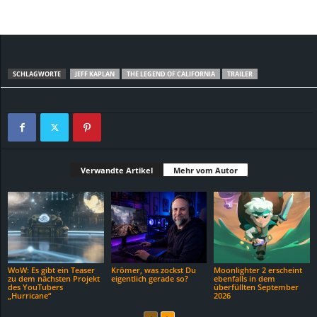
SCHLAGWORTE
JEFF KAPLAN
THE LEGEND OF CALIFORNIA
TRAILER
Verwandte Artikel
Mehr vom Autor
WoW: Es gibt ein Teaser
Krömer, was zockst Du
Moonlighter 2 erscheint
zu dem nächsten Projekt
eigentlich gerade so?
ebenfalls in dem
des YouTubers
überfüllten September
„Hurricane“
2026