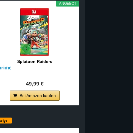
ANGEBOT
Splatoon Raiders
49,99 €
Bei Amazon kaufen
eige