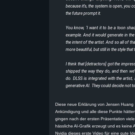
because it’s, the system is open, you 
B
the future prompt it.
l
You know, ‘I want it to be a toon shade
example. And it would generate in the st
o
the intent of the artist. And so all of t
g
more beautiful, but still in the style that
!
I think that [detractors] got the impr
shipped the way they do, and then we’
do. DLSS is integrated with the artist, a
generative AI. They could decide not to
Diese neue Erklärung von Jensen Huang kl
Ankündigung und alle diese Punkte hätten 
gingen nach der ersten Präsentation vie
hässliche AI-Grafik erzeugt und es keine A
Nvidia dieses erste Video für eine gute 