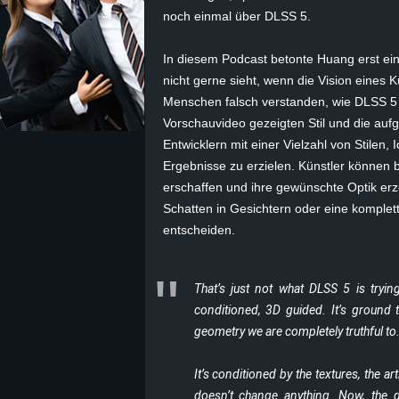
noch einmal über DLSS 5.
z
In diesem Podcast betonte Huang erst einm
e
nicht gerne sieht, wenn die Vision eines K
Menschen falsch verstanden, wie DLSS 5 f
i
Vorschauvideo gezeigten Stil und die auf
Entwicklern mit einer Vielzahl von Stilen
c
Ergebnisse zu erzielen. Künstler können b
erschaffen und ihre gewünschte Optik er
h
Schatten in Gesichtern oder eine komplett
n
entscheiden.
e
That’s just not what DLSS 5 is tryi
t
conditioned, 3D guided. It’s ground 
geometry we are completely truthful to
e
It’s conditioned by the textures, the ar
r
doesn’t change anything. Now, the q