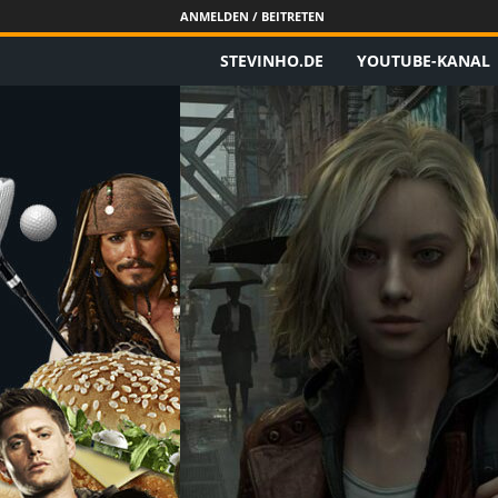
ANMELDEN / BEITRETEN
STEVINHO.DE
YOUTUBE-KANAL
S
t
e
v
i
n
h
o
.