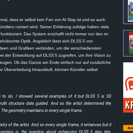
al, dass er selbst kein Fan von AI-Slop ist und es auch
ünstlers ruiniert wird. Seiner Erklärung zufolge haben viele
unktioniert. Das System erschafft nicht immer nur den im
gehübschte Optik. Angeblich lässt sich DLSS 5 von
, Ideen und Grafiken verbinden, um die verschiedensten
ei der Entwicklung auf DLSS 5 zugreifen, um ihre Vision zu
zeugen. Ob das Ganze am Ende einfach nur auf zusätzliche
e Überarbeitung hinausläuft, können Künstler selbst
ng to do. I showed several examples of it but DLSS 5 is 3D
truth structure data guided. And so the artist determined the
. The geometry maintains in every single frame.
tistry of the artist. And so every single frame, it enhances but it
Anz
uestion is, the question about enhancing DLSS 5 also lets,