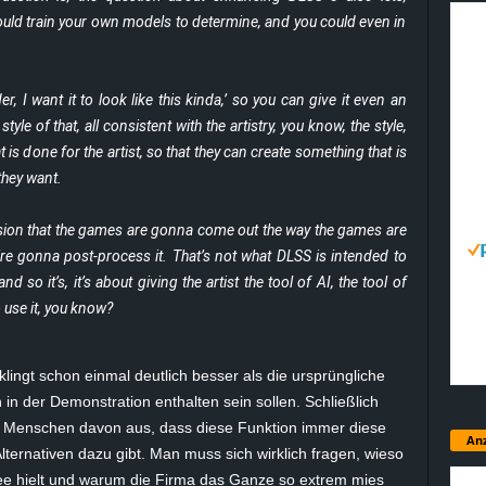
could train your own models to determine, and you could even in
r, I want it to look like this kinda,’ so you can give it even an
yle of that, all consistent with the artistry, you know, the style,
hat is done for the artist, so that they can create something that is
 they want.
ession that the games are gonna come out the way the games are
re gonna post-process it. That’s not what DLSS is intended to
nd so it’s, it’s about giving the artist the tool of AI, the tool of
 use it, you know?
ingt schon einmal deutlich besser als die ursprüngliche
in der Demonstration enthalten sein sollen. Schließlich
le Menschen davon aus, dass diese Funktion immer diese
Anz
lternativen dazu gibt. Man muss sich wirklich fragen, wieso
Idee hielt und warum die Firma das Ganze so extrem mies