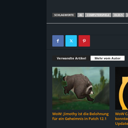
SCHLAGWORTE
AI
COMPUTERSPIELE
DLSS 5
Verwandte Artikel
Mehr vom Autor
WoW: Jimothy ist die Belohnung
WoW Ca
für ein Geheimnis in Patch 12.1
konnten
Update