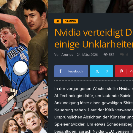
d
e
AI
GAMING
–
Nvidia verteidigt 
E
einige Unklarheite
i
Von
Azurios
-
24. März 2026
587
6
n
Facebook
X
Pi
a
In der vergangenen Woche stellte Nvidia
u
AI-Technologie dafür, um laufende Spiele
Ankündigung löste einen gewaltigen Shitst
s
Neuerung sehen. Laut der Kritik verwandelt
ursprünglichen Absichten der Künstler und 
g
Spieleentwickler. Um etwas Schadensbeg
e
besänftigen, sprach Nvidia CEO Jensen 