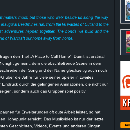
that matters most, but those who walk beside us along the way.
ur inaugural Deadmines run, from the fel wastes of Outland to the
est adventures happen together. The bonds we build and the
ld of Warcraft our home away from home.
agen den Titel „A Place to Call Home“. Damit ist erstmal
Midnight gemeint, dem die abschließende Szene in dem
eschreiben der Song und der Name gleichzeitig auch noch
ber die Jahre für viele seiner Spieler in zweites
er Eindruck durch die gelungenen Animationen, die nicht nur
zeigen, sondern auch das Gruppenspiel positiv
gnen für Erweiterungen oft gute Arbeit leistet, so hat
uen Höhepunkt erreicht. Das Musikvideo ist nur der letzte
Anz
anten Geschichten, Videos, Events und anderen Dingen.