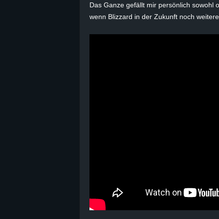
Das Ganze gefällt mir persönlich sowohl op
B
wenn Blizzard in der Zukunft noch weite
l
o
g
!