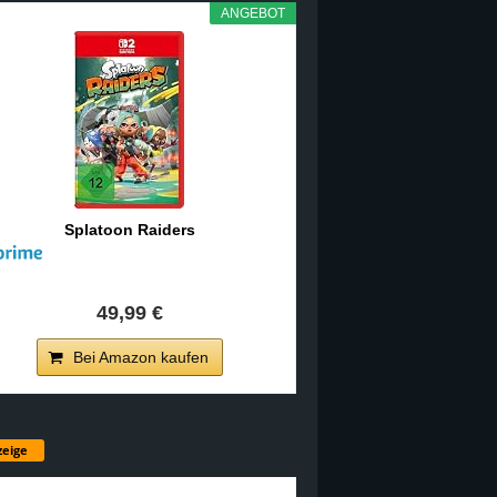
ANGEBOT
Splatoon Raiders
49,99 €
Bei Amazon kaufen
eige