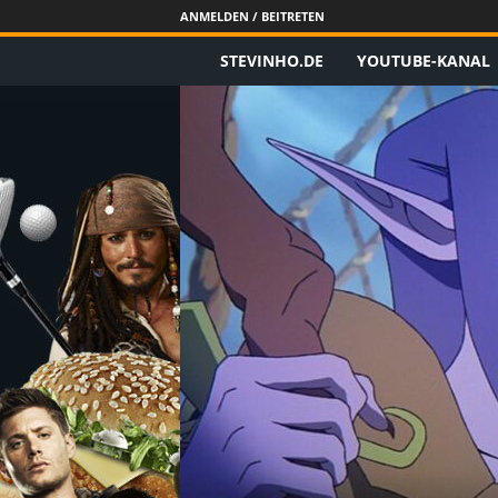
ANMELDEN / BEITRETEN
STEVINHO.DE
YOUTUBE-KANAL
S
t
e
v
i
n
h
o
.