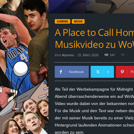
d
e
GAMING
MUSIK
–
A Place to Call Hom
E
Musikvideo zu WoW
i
Von
Azurios
-
25. März 2026
541
1
n
Facebook
X
Pi
a
Als Teil der Werbekampagne für Midnight 
u
Abend überraschenderweise ein auf WoW b
Video wurde dabei von der bekannten no
s
Für die Musik und den Text war neben der
der mit seiner Musik bereits zu einer Viel
g
Hintergrund laufenden Animationen schein
e
worden zu sein.