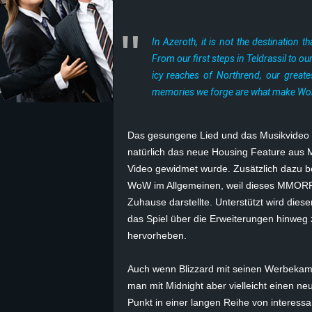
z
In Azeroth, it is not the destination 
e
From our first steps in Teldrassil to o
icy reaches of Northrend, our great
i
memories we forge are what make Wor
c
Das gesungene Lied und das Musikvideo tr
h
natürlich das neue Housing Feature aus 
Video gewidmet wurde. Zusätzlich dazu b
n
WoW im Allgemeinen, weil dieses MMORPG ü
Zuhause darstellte. Unterstützt wird dies
e
das Spiel über die Erweiterungen hinweg 
hervorheben.
t
Auch wenn Blizzard mit seinen Werbekampa
e
man mit Midnight aber vielleicht einen ne
r
Punkt in einer langen Reihe von interess