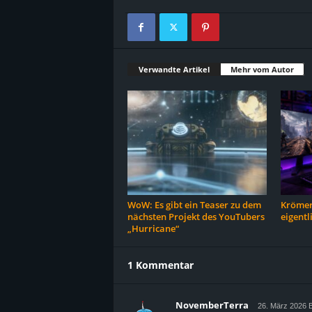
Verwandte Artikel
Mehr vom Autor
WoW: Es gibt ein Teaser zu dem
Krömer
nächsten Projekt des YouTubers
eigentl
„Hurricane“
1 Kommentar
NovemberTerra
26. März 2026 