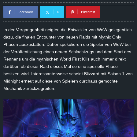
d
Facebook
X
Pinterest
e
In der Vergangenheit neigten die Entwickler von WoW gelegentlich
–
dazu, die finalen Encounter von neuen Raids mit Mythic Only
Phasen auszustatten. Daher spekulieren die Spieler von WoW bei
E
der Veröffentlichung eines neuen Schlachtzugs und dem Start des
Rennens um die mythischen World First Kills auch immer direkt
i
darüber, ob dieser Raid dieses Mal so eine spezielle Phase
besitzen wird. Interessanterweise scheint Blizzard mit Saison 1 von
n
Midnight erneut auf diese von Spielern durchaus gemochte
Mechanik zurückzugreifen.
a
u
s
g