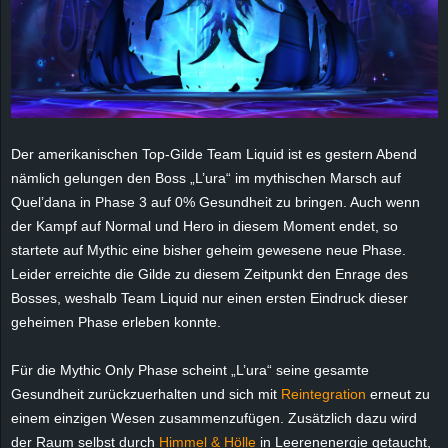
e
z
e
i
Der amerikanischen Top-Gilde Team Liquid ist es gestern Abend
nämlich gelungen den Boss „L’ura“ im mythischen Marsch auf
c
Quel’dana in Phase 3 auf 0% Gesundheit zu bringen. Auch wenn
der Kampf auf Normal und Hero in diesem Moment endet, so
h
startete auf Mythic eine bisher geheim gewesene neue Phase.
Leider erreichte die Gilde zu diesem Zeitpunkt den Enrage des
n
Bosses, weshalb Team Liquid nur einen ersten Eindruck dieser
geheimen Phase erleben konnte.
e
Für die Mythic Only Phase scheint „L’ura“ seine gesamte
t
Gesundheit zurückzuerhalten und sich mit
Reintegration
erneut zu
e
einem einzigen Wesen zusammenzufügen. Zusätzlich dazu wird
der Raum selbst durch
Himmel & Hölle
in Leerenenergie getaucht,