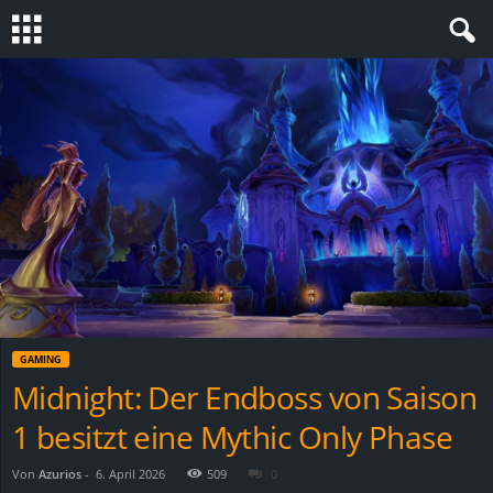
S
t
e
v
i
n
GAMING
h
Midnight: Der Endboss von Saison
1 besitzt eine Mythic Only Phase
o
.
Von
Azurios
-
6. April 2026
509
0