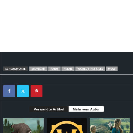
SCHLAGWORTE
MIDNIGHT
RAIDS
RETAIL
WORLD FIRST KILLS
WOW
Verwandte Artikel
Mehr vom Autor