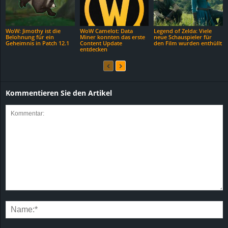
WoW: Jimothy ist die
WoW Camelot: Data
Legend of Zelda: Viele
Belohnung für ein
Miner konnten das erste
neue Schauspieler für
Geheimnis in Patch 12.1
Content Update
den Film wurden enthüllt
entdecken
Kommentieren Sie den Artikel