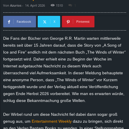
Von
Azurios
-
14. April 2026
1510
1
d
e
Facebook
X
Pinterest
–
Die Fans der Bücher von George R.R. Martin warten mittlerweile
bereits seit über 15 Jahren darauf, dass die Story von „A Song of
E
Ice and Fire“ endlich mit dem nächsten Buch „The Winds of Winter“
i
fortgesetzt wird. Daher erhielt eine zu Beginn der Woche im
Internet aufgetauchte Nachricht zu diesem Werk auch
n
überraschend viel Aufmerksamkeit. In dieser Meldung behauptete
eine anonyme Person, dass „The Winds of Winter“ vor Kurzem
a
fertiggestellt wurde und der Verlag aktuell eine Veröffentlichung
gegen Ende Herbst 2026 vorbereitet. Wie man es erwarten würde,
u
schlug diese Bekanntmachung große Wellen.
s
Der Wirbel rund um diese Nachricht fiel dabei dann sogar groß
genug aus, um
Entertainment Weekly
dazu zu bringen, sich direkt
g
an den Verlag Bantam Books zu wenden. In einer Stellungsnahme