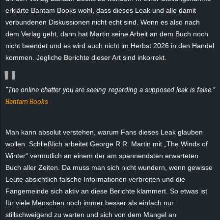
e
erklärte Bantam Books wohl, dass dieses Leak und alle damit
verbundenen Diskussionen nicht echt sind. Wenn es also nach
z
dem Verlag geht, dann hat Martin seine Arbeit an dem Buch noch
nicht beendet und es wird auch nicht im Herbst 2026 in den Handel
e
kommen. Jegliche Berichte dieser Art sind inkorrekt.
i
“The online chatter you are seeing regarding a supposed leak is false.”
c
Bantam Books
h
Man kann absolut verstehen, warum Fans dieses Leak glauben
n
wollen. Schließlich arbeitet George R.R. Martin mit „The Winds of
Winter“ vermutlich an einem der am spannendsten erwarteten
e
Buch aller Zeiten. Da muss man sich nicht wundern, wenn gewisse
Leute absichtlich falsche Informationen verbreiten und die
t
Fangemeinde sich aktiv an diese Berichte klammert. So etwas ist
für viele Menschen noch immer besser als einfach nur
e
stillschweigend zu warten und sich von dem Mangel an