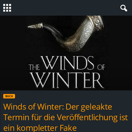
S
t
e
v
i
n
BUCH
h
Winds of Winter: Der geleakte
Termin für die Veröffentlichung ist
o
ein kompletter Fake
.