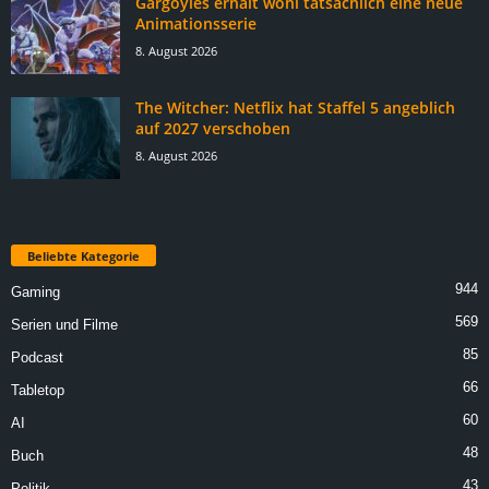
Gargoyles erhält wohl tatsächlich eine neue
Animationsserie
8. August 2026
The Witcher: Netflix hat Staffel 5 angeblich
auf 2027 verschoben
8. August 2026
Beliebte Kategorie
944
Gaming
569
Serien und Filme
85
Podcast
66
Tabletop
60
AI
48
Buch
43
Politik