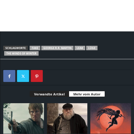
SCHLAGWORTE
FAKE
GEORGE R.R. MARTIN
LEAK
LÜGE
THE WINDS OF WINTER
Verwandte Artikel
Mehr vom Autor