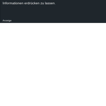
r
Informationen erdrücken zu lassen.
B
Anzeige
l
o
g
!