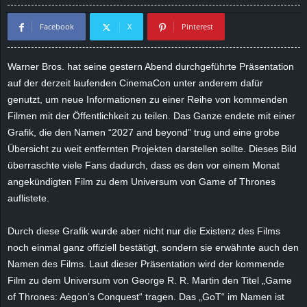
d
Facebook
X
Pinterest
e
Warner Bros. hat seine gestern Abend durchgeführte Präsentation
–
auf der derzeit laufenden CinemaCon unter anderem dafür
genutzt, um neue Informationen zu einer Reihe von kommenden
E
Filmen mit der Öffentlichkeit zu teilen. Das Ganze endete mit einer
Grafik, die den Namen “2027 and beyond” trug und eine grobe
i
Übersicht zu weit entfernten Projekten darstellen sollte. Dieses Bild
überraschte viele Fans dadurch, dass es den vor einem Monat
n
angekündigten Film zu dem Universum von Game of Thrones
auflistete.
a
u
Durch diese Grafik wurde aber nicht nur die Existenz des Films
noch einmal ganz offiziell bestätigt, sondern sie erwähnte auch den
s
Namen des Films. Laut dieser Präsentation wird der kommende
Film zu dem Universum von George R. R. Martin den Titel „Game
g
of Thrones: Aegon’s Conquest“ tragen. Das „GoT“ im Namen ist