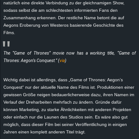
natürlich eine direkte Verbindung zu der gleichnamigen Show,
e
sodass selbst die am schlechtesten informierten Fans den
Zusammenhang erkennen. Der restliche Name betont die auf
z
Aegons Eroberung von Westeros basierende Geschichte des
Films.
e
i
The “Game of Thrones” movie now has a working title, “Game of
c
Thrones: Aegon’s Conquest.” (
via
)
h
Wichtig dabei ist allerdings, dass „Game of Thrones: Aegon’s
Conquest“ nur der aktuelle Name des Films ist. Produktionen einer
n
gewissen Größe neigen bedauerlicherweise dazu, ihren Namen im
e
Verlauf der Dreharbeiten mehrfach zu ändern. Gründe dafür
können Marketing, zu starke Ähnlichkeiten mit anderen Projekten
t
oder einfach nur die Launen des Studios sein. Es wäre also gut
möglich, dass dieser Film bei seiner Veröffentlichung in einigen
e
Jahren einen komplett anderen Titel trägt.