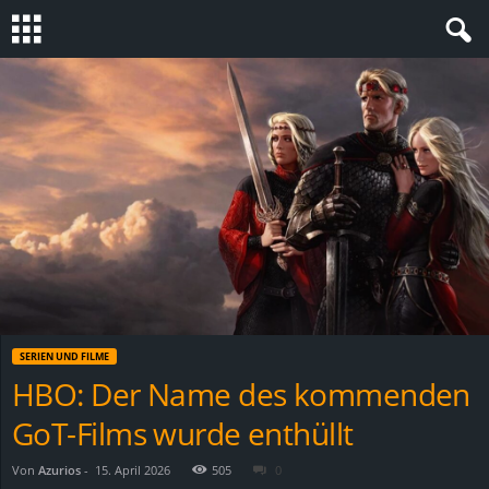
S
t
e
v
i
n
SERIEN UND FILME
h
HBO: Der Name des kommenden
GoT-Films wurde enthüllt
o
.
Von
Azurios
-
15. April 2026
505
0