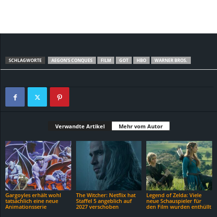
SCHLAGWORTE
AEGON’S CONQUES
FILM
GOT
HBO
WARNER BROS.
Verwandte Artikel
Mehr vom Autor
Gargoyles erhält wohl
The Witcher: Netflix hat
Legend of Zelda: Viele
tatsächlich eine neue
Staffel 5 angeblich auf
neue Schauspieler für
Animationsserie
2027 verschoben
den Film wurden enthüllt