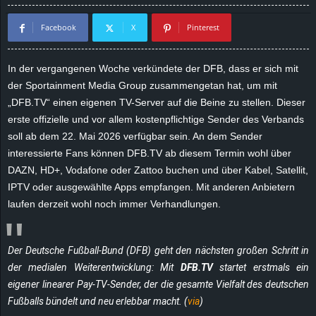
d
Facebook
X
Pinterest
e
In der vergangenen Woche verkündete der DFB, dass er sich mit
–
der Sportainment Media Group zusammengetan hat, um mit
„DFB.TV“ einen eigenen TV-Server auf die Beine zu stellen. Dieser
E
erste offizielle und vor allem kostenpflichtige Sender des Verbands
soll ab dem 22. Mai 2026 verfügbar sein. An dem Sender
i
interessierte Fans können DFB.TV ab diesem Termin wohl über
DAZN, HD+, Vodafone oder Zattoo buchen und über Kabel, Satellit,
n
IPTV oder ausgewählte Apps empfangen. Mit anderen Anbietern
laufen derzeit wohl noch immer Verhandlungen.
a
u
Der Deutsche Fußball-Bund (DFB) geht den nächsten großen Schritt in
s
der medialen Weiterentwicklung: Mit
DFB.TV
startet erstmals ein
eigener linearer Pay-TV-Sender, der die gesamte Vielfalt des deutschen
g
Fußballs bündelt und neu erlebbar macht. (
via
)