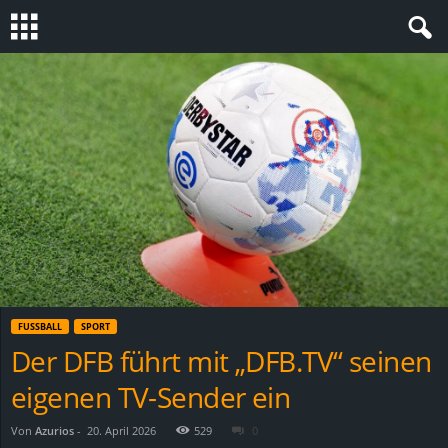
S
t
e
v
i
n
FUSSBALL
SPORT
h
Der DFB führt mit „DFB.TV“ seinen
eigenen TV-Sender ein
o
.
Von
Azurios
-
20. April 2026
529
0