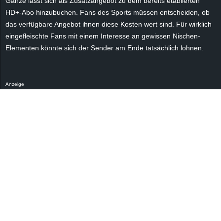
Ganze lässt sich als Zusatzangebot zu dem bereits etablierten
r
HD+-Abo hinzubuchen. Fans des Sports müssen entscheiden, ob
das verfügbare Angebot ihnen diese Kosten wert sind. Für wirklich
B
eingefleischte Fans mit einem Interesse an gewissen Nischen-
Elementen könnte sich der Sender am Ende tatsächlich lohnen.
l
o
Anzeige
g
!