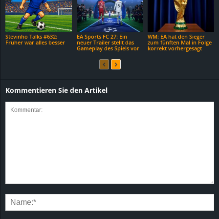
Stevinho Talks #632:
EA Sports FC 27: Ein
WM: EA hat den Sieger
Früher war alles besser
neuer Trailer stellt das
zum fünften Mal in Folge
Gameplay des Spiels vor
korrekt vorhergesagt
Kommentieren Sie den Artikel