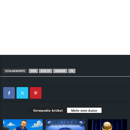
SCHLAGWORTE
DFB
DFB.TV
SENDER
TV
Verwandte Artikel
Mehr vom Autor