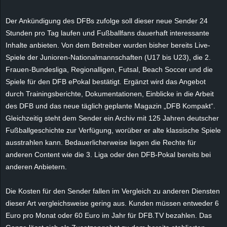
e
Der Ankündigung des DFBs zufolge soll dieser neue Sender 24
z
Stunden pro Tag laufen und Fußballfans dauerhaft interessante
Inhalte anbieten. Von dem Betreiber wurden bisher bereits Live-
e
Spiele der Junioren-Nationalmannschaften (U17 bis U23), die 2.
Frauen-Bundesliga, Regionalligen, Futsal, Beach Soccer und die
i
Spiele für den DFB ePokal bestätigt. Ergänzt wird das Angebot
durch Trainingsberichte, Dokumentationen, Einblicke in die Arbeit
c
des DFB und das neue täglich geplante Magazin „DFB Kompakt“.
Gleichzeitig steht dem Sender ein Archiv mit 125 Jahren deutscher
h
Fußballgeschichte zur Verfügung, worüber er alte klassische Spiele
ausstrahlen kann. Bedauerlicherweise liegen die Rechte für
n
anderen Content wie die 3. Liga oder den DFB-Pokal bereits bei
e
anderen Anbietern.
t
Die Kosten für den Sender fallen im Vergleich zu anderen Diensten
dieser Art vergleichsweise gering aus. Kunden müssen entweder 6
e
Euro pro Monat oder 60 Euro im Jahr für DFB.TV bezahlen. Das