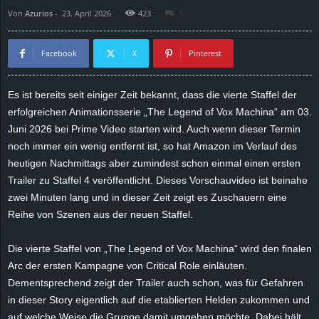
Von
Azurios
-
23. April 2026
423
1
d
e
Facebook
X
Pinterest
–
Es ist bereits seit einiger Zeit bekannt, dass die vierte Staffel der
erfolgreichen Animationsserie „The Legend of Vox Machina“ am 03.
E
Juni 2026 bei Prime Video starten wird. Auch wenn dieser Termin
i
noch immer ein wenig entfernt ist, so hat Amazon im Verlauf des
heutigen Nachmittags aber zumindest schon einmal einen ersten
n
Trailer zu Staffel 4 veröffentlicht. Dieses Vorschauvideo ist beinahe
zwei Minuten lang und in dieser Zeit zeigt es Zuschauern eine
a
Reihe von Szenen aus der neuen Staffel.
u
Die vierte Staffel von „The Legend of Vox Machina“ wird den finalen
Arc der ersten Kampagne von Critical Role einläuten.
s
Dementsprechend zeigt der Trailer auch schon, was für Gefahren
in dieser Story eigentlich auf die etablierten Helden zukommen und
g
auf welche Weise die Gruppe damit umgehen möchte. Dabei hält