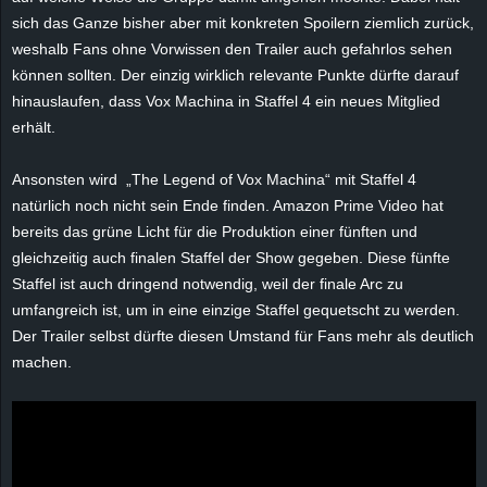
e
sich das Ganze bisher aber mit konkreten Spoilern ziemlich zurück,
weshalb Fans ohne Vorwissen den Trailer auch gefahrlos sehen
z
können sollten. Der einzig wirklich relevante Punkte dürfte darauf
hinauslaufen, dass Vox Machina in Staffel 4 ein neues Mitglied
e
erhält.
i
Ansonsten wird „The Legend of Vox Machina“ mit Staffel 4
natürlich noch nicht sein Ende finden. Amazon Prime Video hat
c
bereits das grüne Licht für die Produktion einer fünften und
gleichzeitig auch finalen Staffel der Show gegeben. Diese fünfte
h
Staffel ist auch dringend notwendig, weil der finale Arc zu
n
umfangreich ist, um in eine einzige Staffel gequetscht zu werden.
Der Trailer selbst dürfte diesen Umstand für Fans mehr als deutlich
e
machen.
t
e