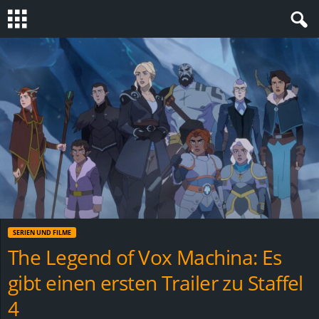
S
t
e
v
i
n
SERIEN UND FILME
h
The Legend of Vox Machina: Es
gibt einen ersten Trailer zu Staffel
o
4
.