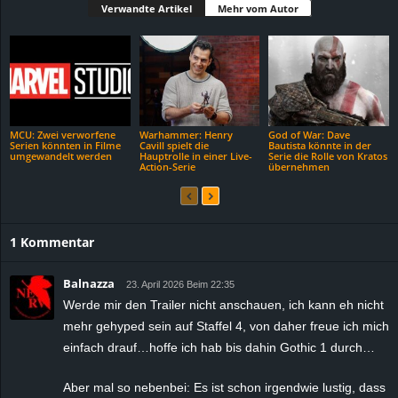
Verwandte Artikel
Mehr vom Autor
MCU: Zwei verworfene
Warhammer: Henry
God of War: Dave
Serien könnten in Filme
Cavill spielt die
Bautista könnte in der
umgewandelt werden
Hauptrolle in einer Live-
Serie die Rolle von Kratos
Action-Serie
übernehmen
1 Kommentar
Balnazza
23. April 2026 Beim 22:35
Werde mir den Trailer nicht anschauen, ich kann eh nicht
mehr gehyped sein auf Staffel 4, von daher freue ich mich
einfach drauf…hoffe ich hab bis dahin Gothic 1 durch…
Aber mal so nebenbei: Es ist schon irgendwie lustig, dass