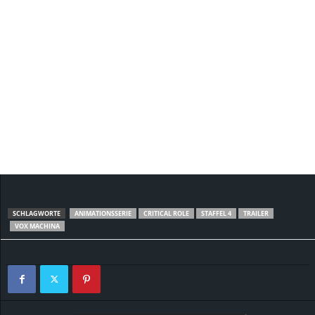
SCHLAGWORTE
ANIMATIONSSERIE
CRITICAL ROLE
STAFFEL 4
TRAILER
VOX MACHINA