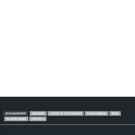
SCHLAGWORTE
HBO MAX
HOUSE OF THE DRAGON
RYAN CONDAL
SERIE
SHOWRUNNER
STAFFEL 4