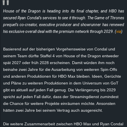
e
House of the Dragon is heading into its final chapter, and HBO has
z
secured Ryan Condal‘s services to see it through. The Game of Thrones
prequel’s co-creator, executive producer and showrunner has renewed
e
his exclusive overall deal with the premium network through 2029. (
via
)
i
Basierend auf der bisherigen Vorgehensweise von Condal und
c
seinem Team dürfte Staffel 4 von House of the Dragon entweder
spät 2027 oder früh 2028 erscheinen. Damit würden ihm noch
h
beinahe zwei Jahre für die Ausarbeitung von weiteren Spin-Offs
und anderen Produktionen für HBO Max bleiben. Ideen, Gerüchte
n
und Pläne zu weiteren Produktionen in dem Universum von GoT
gibt es aktuell auf jeden Fall genug. Die Verlängerung bis 2029
e
spricht auf jeden Fall dafür, dass der Streamingdienst zumindest
die Chance für weitere Projekte einräumen möchte. Ansonsten
t
hätten zwei Jahre bei seinem Vertrag auch ausgereicht.
e
Die weitere Zusammenarbeit zwischen HBO Max und Ryan Condal