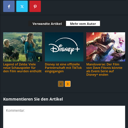
Verwandte Artikel
Mehr vom Autor
Legend of Zelda: Viele
Disney ist eine offizielle
Mandoverse: Der Film
neue Schauspieler für
Partnerschaft mit TikTok
von Dave Filonis könnte
den Film wurden enthüllt
eingegangen
als Event-Serie auf
Disney+ enden
Kommentieren Sie den Artikel