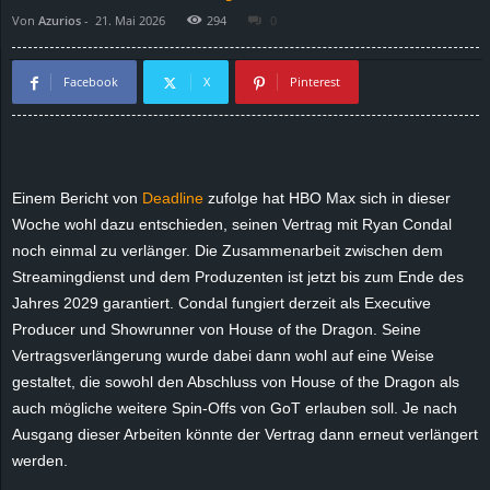
Von
Azurios
-
21. Mai 2026
294
0
d
e
Facebook
X
Pinterest
–
E
Einem Bericht von
Deadline
zufolge hat HBO Max sich in dieser
i
Woche wohl dazu entschieden, seinen Vertrag mit Ryan Condal
noch einmal zu verlänger. Die Zusammenarbeit zwischen dem
n
Streamingdienst und dem Produzenten ist jetzt bis zum Ende des
Jahres 2029 garantiert. Condal fungiert derzeit als Executive
a
Producer und Showrunner von House of the Dragon. Seine
Vertragsverlängerung wurde dabei dann wohl auf eine Weise
u
gestaltet, die sowohl den Abschluss von House of the Dragon als
auch mögliche weitere Spin-Offs von GoT erlauben soll. Je nach
s
Ausgang dieser Arbeiten könnte der Vertrag dann erneut verlängert
werden.
g