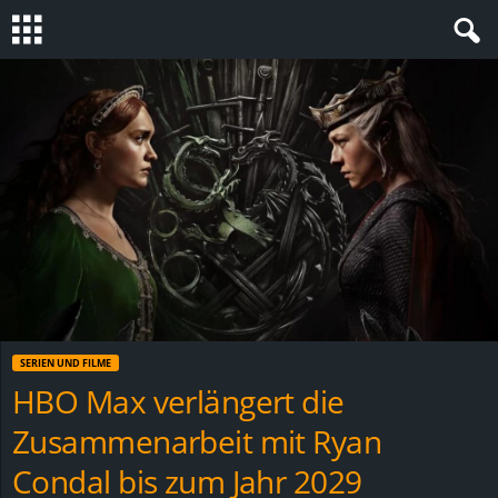
S
t
e
v
i
n
SERIEN UND FILME
h
HBO Max verlängert die
Zusammenarbeit mit Ryan
o
Condal bis zum Jahr 2029
.