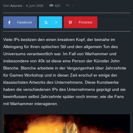
Von
Azurios
-
4. Juni 2026
420
0
d
e
Facebook
X
Pinterest
–
Viele IPs besitzen den einen kreativen Kopf, der beinahe im
Alleingang für ihren optischen Stil und den allgemein Ton des
E
Universums verantwortlich war. Im Fall von Warhammer und
i
insbesondere von 40k ist diese eine Person der Künstler John
Blanche. Blanche arbeitete in der Vergangenheit über Jahrzehnte
n
für Games Workshop und in dieser Zeit erschuf er einige der
klassischsten Artworks des Unternehmens. Diese Kunstwerke
a
haben die verschiedenen IPs des Unternehmens geprägt und sie
beeinflussen selbst Jahrzehnte später noch immer, wie die Fans
u
mit Warhammer interagieren.
s
g