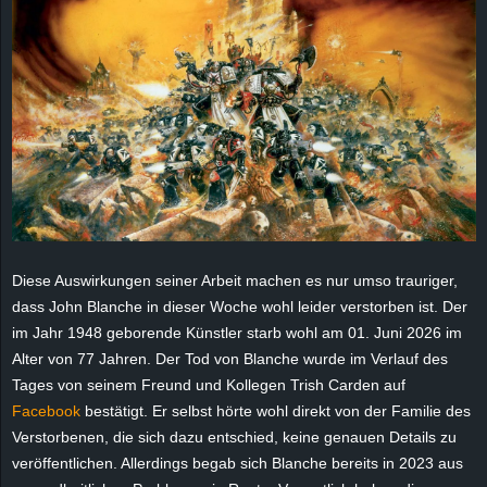
e
z
e
i
c
h
Diese Auswirkungen seiner Arbeit machen es nur umso trauriger,
dass John Blanche in dieser Woche wohl leider verstorben ist. Der
n
im Jahr 1948 geborende Künstler starb wohl am 01. Juni 2026 im
e
Alter von 77 Jahren. Der Tod von Blanche wurde im Verlauf des
Tages von seinem Freund und Kollegen Trish Carden auf
t
Facebook
bestätigt. Er selbst hörte wohl direkt von der Familie des
Verstorbenen, die sich dazu entschied, keine genauen Details zu
e
veröffentlichen. Allerdings begab sich Blanche bereits in 2023 aus