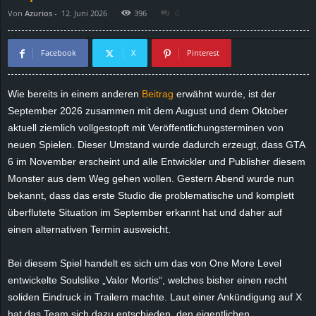
Von
Azurios
-
12. Juni 2026
396
0
d
e
Facebook
X
Pinterest
–
Wie bereits in einem anderen
Beitrag
erwähnt wurde, ist der
September 2026 zusammen mit dem August und dem Oktober
E
aktuell ziemlich vollgestopft mit Veröffentlichungsterminen von
i
neuen Spielen. Dieser Umstand wurde dadurch erzeugt, dass GTA
6 im November erscheint und alle Entwickler und Publisher diesem
n
Monster aus dem Weg gehen wollen. Gestern Abend wurde nun
bekannt, dass das erste Studio die problematische und komplett
a
überflutete Situation im September erkannt hat und daher auf
einen alternativen Termin ausweicht.
u
Bei diesem Spiel handelt es sich um das von One More Level
s
entwickelte Soulslike „Valor Mortis“, welches bisher einen recht
soliden Eindruck in Trailern machte. Laut einer Ankündigung auf X
g
hat das Team sich dazu entschieden, den eigentlichen