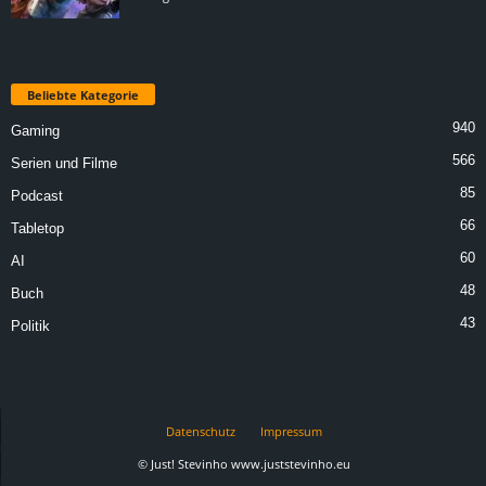
Beliebte Kategorie
940
Gaming
566
Serien und Filme
85
Podcast
66
Tabletop
60
AI
48
Buch
43
Politik
Datenschutz
Impressum
© Just! Stevinho www.juststevinho.eu