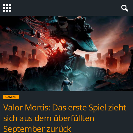
S
t
e
v
i
n
GAMING
h
Valor Mortis: Das erste Spiel zieht
sich aus dem überfüllten
o
September zurück
.