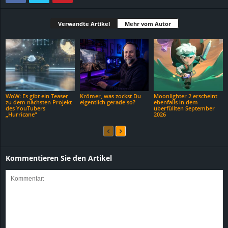
Verwandte Artikel
Mehr vom Autor
WoW: Es gibt ein Teaser
Krömer, was zockst Du
Moonlighter 2 erscheint
zu dem nächsten Projekt
eigentlich gerade so?
ebenfalls in dem
des YouTubers
überfüllten September
„Hurricane“
2026
Kommentieren Sie den Artikel