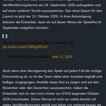
e
Veröffentlichungstermin am 24. September 2026 aufzugeben und
auf einen anderen Termin auszuweichen. Das neue Datum für den
z
Launch ist jetzt der 13. Oktober 2026. In ihrer Ankündigung
betonen die Entwickler, dass sie auf dieser Weise der Spieleflut im
e
September entgehen möchten.
i
We are moving our release date to October 13th
c
pic.twitter.com/LHHhg9BAiT
h
— Valor Mortis (@ValorMortis)
June 11, 2026
n
Auch wenn eine Verzögerung des Spiels auf jeden Fall die richtige
Entscheidung ist, so ist das Team dabei aber komplett zaghaft und
e
halbgar vorgegangen. Anstelle etwas Mut zu zeigen und auf den
t
November oder den Dezember auszuweichen, haben die
Entwickler sich für den noch immer vor GTA 6 liegenden Oktober
e
2026 entschieden. Dieser Monat ist nicht nur selbst bereits mit
vielen Veröffentlichungen gefüllt und daher nur minimal besser als