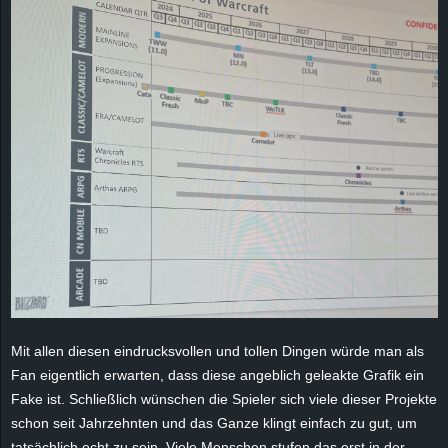
e
z
e
i
c
h
n
e
Mit allen diesen eindrucksvollen und tollen Dingen würde man als
t
Fan eigentlich erwarten, dass diese angeblich geleakte Grafik ein
Fake ist. Schließlich wünschen die Spieler sich viele dieser Projekte
e
schon seit Jahrzehnten und das Ganze klingt einfach zu gut, um
tatsächlich echt zu sein. Viele Menschen stufen das erst in der