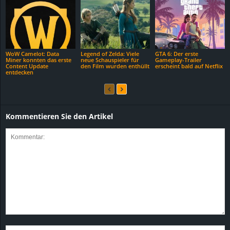
WoW Camelot: Data
Legend of Zelda: Viele
GTA 6: Der erste
Miner konnten das erste
neue Schauspieler für
Gameplay-Trailer
Content Update
den Film wurden enthüllt
erscheint bald auf Netflix
entdecken
Kommentieren Sie den Artikel