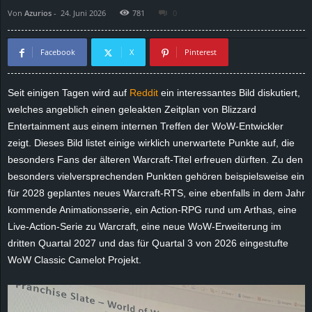
Von
Azurios
-
24. Juni 2026
781
0
d
e
Facebook
X
Pinterest
–
Seit einigen Tagen wird auf
Reddit
ein interessantes Bild diskutiert,
welches angeblich einen geleakten Zeitplan von Blizzard
E
Entertainment aus einem internen Treffen der WoW-Entwickler
i
zeigt. Dieses Bild listet einige wirklich unerwartete Punkte auf, die
besonders Fans der älteren Warcraft-Titel erfreuen dürften. Zu den
n
besonders vielversprechenden Punkten gehören beispielsweise ein
für 2028 geplantes neues Warcraft-RTS, eine ebenfalls in dem Jahr
a
kommende Animationsserie, ein Action-RPG rund um Arthas, eine
Live-Action-Serie zu Warcraft, eine neue WoW-Erweiterung im
u
dritten Quartal 2027 und das für Quartal 3 von 2026 eingestufte
WoW Classic Camelot Projekt.
s
g