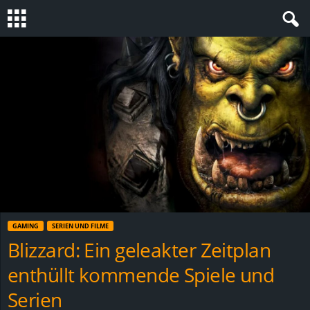
S
t
e
v
i
n
GAMING
SERIEN UND FILME
h
Blizzard: Ein geleakter Zeitplan
enthüllt kommende Spiele und
o
Serien
.