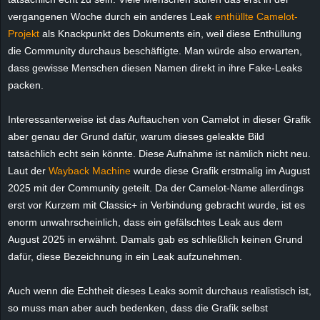
r
vergangenen Woche durch ein anderes Leak
enthüllte Camelot-
Projekt
als Knackpunkt des Dokuments ein, weil diese Enthüllung
B
die Community durchaus beschäftigte. Man würde also erwarten,
dass gewisse Menschen diesen Namen direkt in ihre Fake-Leaks
l
packen.
o
Interessanterweise ist das Auftauchen von Camelot in dieser Grafik
g
aber genau der Grund dafür, warum dieses geleakte Bild
tatsächlich echt sein könnte. Diese Aufnahme ist nämlich nicht neu.
!
Laut der
Wayback Machine
wurde diese Grafik erstmalig im August
2025 mit der Community geteilt. Da der Camelot-Name allerdings
erst vor Kurzem mit Classic+ in Verbindung gebracht wurde, ist es
enorm unwahrscheinlich, dass ein gefälschtes Leak aus dem
August 2025 in erwähnt. Damals gab es schließlich keinen Grund
dafür, diese Bezeichnung in ein Leak aufzunehmen.
Auch wenn die Echtheit dieses Leaks somit durchaus realistisch ist,
so muss man aber auch bedenken, dass die Grafik selbst