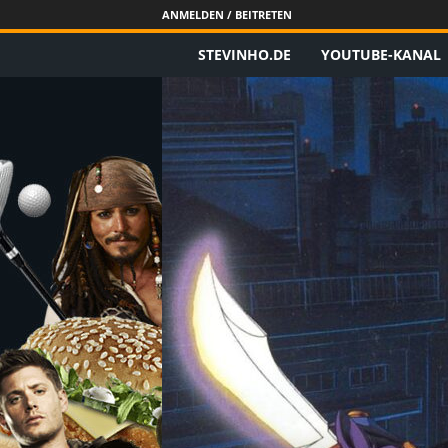
ANMELDEN / BEITRETEN
STEVINHO.DE
YOUTUBE-KANAL
S
t
e
v
i
n
h
o
.