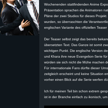
Wochenenden stattfindenden Anime Expo 
z
Präsentation sprachen die Animatoren na
Pläne der zwei Studios für dieses Projekt.
e
wurden, so überraschten die Verantwortlic
englischen Variante des offiziellen Teaser
i
Der Teaser selbst zeigt das bereits bekan
c
übersetzten Text. Das Ganze ist somit zwa
wichtigen Punkt. Die englische Version de
h
und Khara ihre neue Evangelion-Serie für
n
würden sie sich nicht die Mühe machen d
Für internationale Fans dürfte dieser Um
e
zeitgleich erscheint und keine Situation 
vorher einen Blick auf die Serie werfen dü
t
Ich für meinen Teil bin schon extrem ges
e
ist in der Branche einfach zu ikonisch, u
r