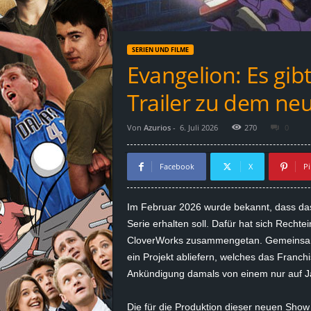
d
e
SERIEN UND FILME
–
Evangelion: Es gib
E
Trailer zu dem n
i
Von
Azurios
-
6. Juli 2026
270
0
n
Facebook
X
Pi
a
Im Februar 2026 wurde bekannt, dass da
u
Serie erhalten soll. Dafür hat sich Recht
CloverWorks zusammengetan. Gemeinsam s
s
ein Projekt abliefern, welches das Franchi
Ankündigung damals von einem nur auf Ja
g
e
Die für die Produktion dieser neuen Show