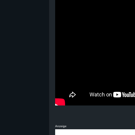
B
l
o
g
!
Anzeige