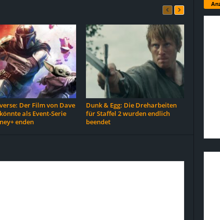
Anz
erse: Der Film von Dave
Dunk & Egg: Die Dreharbeiten
 könnte als Event-Serie
für Staffel 2 wurden endlich
sney+ enden
beendet