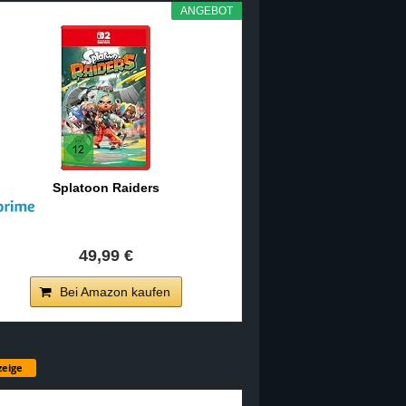
ANGEBOT
Splatoon Raiders
49,99 €
Bei Amazon kaufen
eige