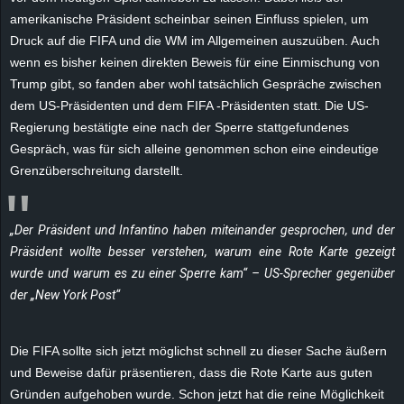
e
amerikanische Präsident scheinbar seinen Einfluss spielen, um
Druck auf die FIFA und die WM im Allgemeinen auszuüben. Auch
z
wenn es bisher keinen direkten Beweis für eine Einmischung von
Trump gibt, so fanden aber wohl tatsächlich Gespräche zwischen
e
dem US-Präsidenten und dem FIFA -Präsidenten statt. Die US-
Regierung bestätigte eine nach der Sperre stattgefundenes
i
Gespräch, was für sich alleine genommen schon eine eindeutige
Grenzüberschreitung darstellt.
c
h
„Der Präsident und Infantino haben miteinander gesprochen, und der
Präsident wollte besser verstehen, warum eine Rote Karte gezeigt
n
wurde und warum es zu einer Sperre kam“ – US-Sprecher gegenüber
e
der „New York Post“
t
Die FIFA sollte sich jetzt möglichst schnell zu dieser Sache äußern
und Beweise dafür präsentieren, dass die Rote Karte aus guten
e
Gründen aufgehoben wurde. Schon jetzt hat die reine Möglichkeit