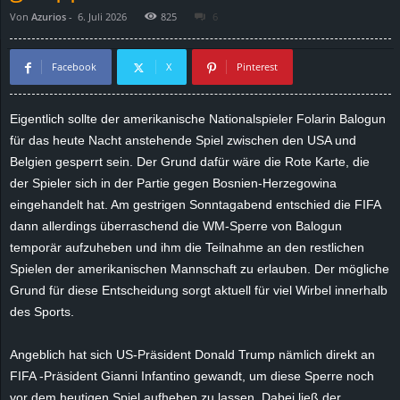
Von
Azurios
-
6. Juli 2026
825
6
d
e
Facebook
X
Pinterest
–
Eigentlich sollte der amerikanische Nationalspieler Folarin Balogun
für das heute Nacht anstehende Spiel zwischen den USA und
E
Belgien gesperrt sein. Der Grund dafür wäre die Rote Karte, die
i
der Spieler sich in der Partie gegen Bosnien-Herzegowina
eingehandelt hat. Am gestrigen Sonntagabend entschied die FIFA
n
dann allerdings überraschend die WM-Sperre von Balogun
temporär aufzuheben und ihm die Teilnahme an den restlichen
a
Spielen der amerikanischen Mannschaft zu erlauben. Der mögliche
Grund für diese Entscheidung sorgt aktuell für viel Wirbel innerhalb
u
des Sports.
s
Angeblich hat sich US-Präsident Donald Trump nämlich direkt an
FIFA -Präsident Gianni Infantino gewandt, um diese Sperre noch
g
vor dem heutigen Spiel aufheben zu lassen. Dabei ließ der