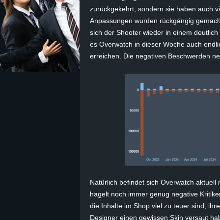
zurückgekehrt, sondern sie haben auch vi
z
Anpassungen wurden rückgängig gemacht, 
sich der Shooter wieder in einem deutlic
e
es Overwatch in dieser Woche auch endli
erreichen. Die negativen Beschwerden neh
i
c
h
n
e
t
Natürlich befindet sich Overwatch aktuell
e
hagelt noch immer genug negative Kritike
die Inhalte im Shop viel zu teuer sind, i
r
Designer einen gewissen Skin versaut hab