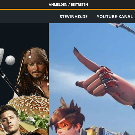
ANMELDEN / BEITRETEN
STEVINHO.DE
YOUTUBE-KANAL
S
t
e
v
i
n
h
o
.