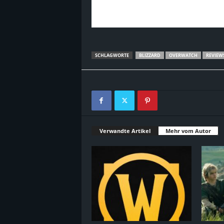
SCHLAGWORTE
BLIZZARD
OVERWATCH
REVIEW
Verwandte Artikel
Mehr vom Autor