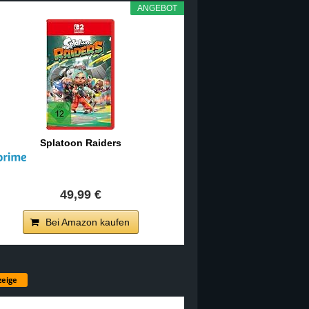
ANGEBOT
Splatoon Raiders
49,99 €
Bei Amazon kaufen
eige