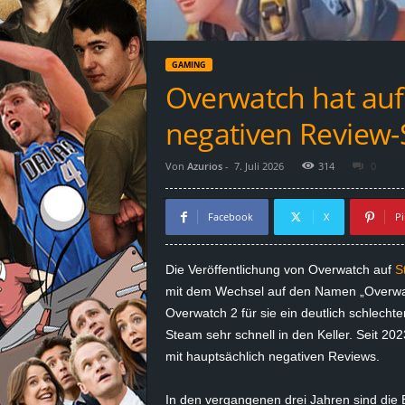
d
e
GAMING
–
Overwatch hat auf
E
negativen Review-
i
Von
Azurios
-
7. Juli 2026
314
0
n
Facebook
X
Pi
a
Die Veröffentlichung von Overwatch auf
S
u
mit dem Wechsel auf den Namen „Overwat
Overwatch 2 für sie ein deutlich schlechter
s
Steam sehr schnell in den Keller. Seit 20
mit hauptsächlich negativen Reviews.
g
e
In den vergangenen drei Jahren sind die