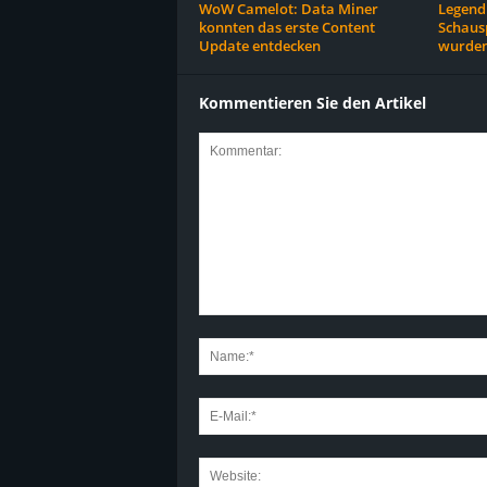
WoW Camelot: Data Miner
Legend 
konnten das erste Content
Schausp
Update entdecken
wurden
Kommentieren Sie den Artikel