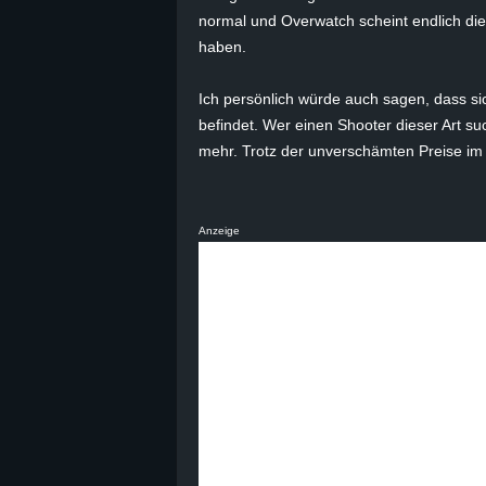
normal und Overwatch scheint endlich di
B
haben.
l
Ich persönlich würde auch sagen, dass sic
befindet. Wer einen Shooter dieser Art su
o
mehr. Trotz der unverschämten Preise i
g
!
Anzeige