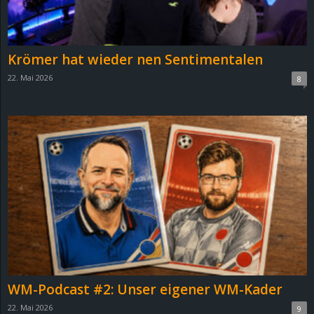
r
B
Krömer hat wieder nen Sentimentalen
l
22. Mai 2026
8
o
g
!
WM-Podcast #2: Unser eigener WM-Kader
22. Mai 2026
9