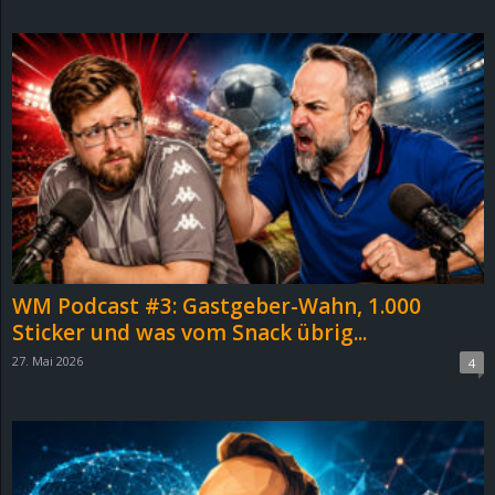
d
e
–
E
i
n
WM Podcast #3: Gastgeber-Wahn, 1.000
a
Sticker und was vom Snack übrig...
27. Mai 2026
4
u
s
g