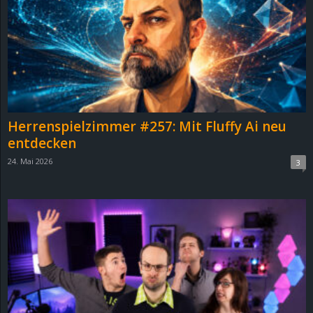
e
z
e
i
Herrenspielzimmer #257: Mit Fluffy Ai neu
c
entdecken
24. Mai 2026
3
h
n
e
t
e