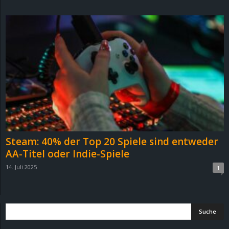
d
e
–
E
i
n
Steam: 40% der Top 20 Spiele sind entweder
a
AA-Titel oder Indie-Spiele
14. Juli 2025
1
u
s
g