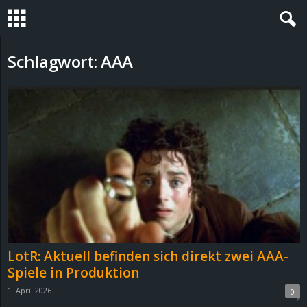
S
Schlagwort: AAA
t
e
v
i
n
h
LotR: Aktuell befinden sich direkt zwei AAA-
o
Spiele in Produktion
1. April 2026
0
.