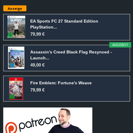
e
Anzeige
z
EA Sports FC 27 Standard Edition
PlayStation...
e
79,99 €
i
ANGEBOT
Assassin’s Creed Black Flag Resynced -
c
Launch...
49,00 €
h
Fire Emblem: Fortune's Weave
n
79,99 €
e
t
e