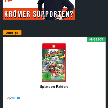
r
B
l
Anzeige
o
ANGEBOT
g
!
Splatoon Raiders