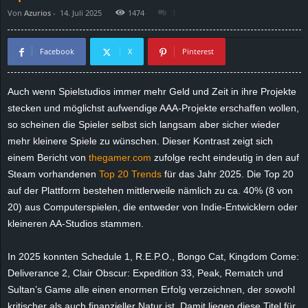
Von
Azurios
-
14. Juli 2025
1474
1
d
e
Facebook
X
Pinterest
–
Auch wenn Spielstudios immer mehr Geld und Zeit in ihre Projekte
stecken und möglichst aufwendige AAA-Projekte erschaffen wollen,
E
so scheinen die Spieler selbst sich langsam aber sicher wieder
i
mehr kleinere Spiele zu wünschen. Dieser Kontrast zeigt sich
einem Bericht von
thegamer.com
zufolge recht eindeutig in den auf
n
Steam vorhandenen
Top 20 Trends
für das Jahr 2025. Die Top 20
auf der Plattform bestehen mittlerweile nämlich zu ca. 40% (8 von
a
20) aus Computerspielen, die entweder von Indie-Entwicklern oder
kleineren AA-Studios stammen.
u
In 2025 konnten Schedule 1, R.E.P.O., Bongo Cat, Kingdom Come:
s
Deliverance 2, Clair Obscur: Expedition 33, Peak, Rematch und
Sultan’s Game alle einen enormen Erfolg verzeichnen, der sowohl
g
kritischer als auch finanzieller Natur ist. Damit liegen diese Titel für