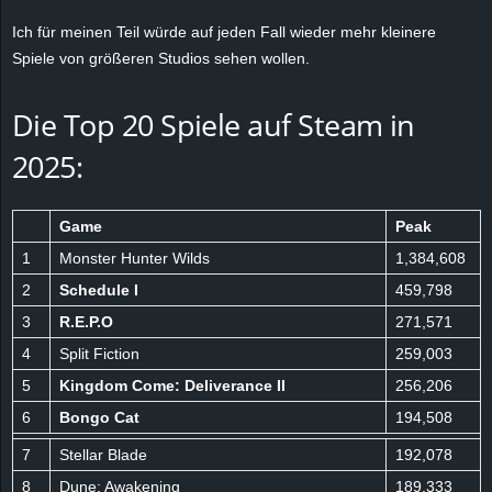
r
Ich für meinen Teil würde auf jeden Fall wieder mehr kleinere
Spiele von größeren Studios sehen wollen.
B
l
Die Top 20 Spiele auf Steam in
2025:
o
g
Game
Peak
!
1
Monster Hunter Wilds
1,384,608
2
Schedule I
459,798
3
R.E.P.O
271,571
4
Split Fiction
259,003
5
Kingdom Come: Deliverance II
256,206
6
Bongo Cat
194,508
7
Stellar Blade
192,078
8
Dune: Awakening
189,333