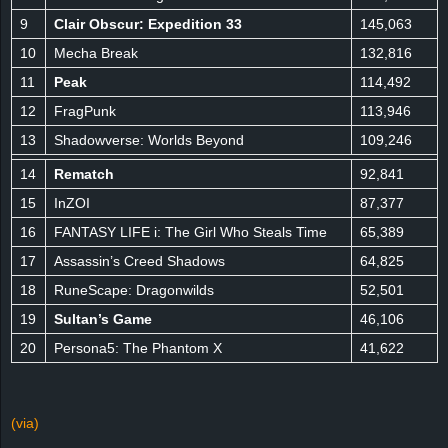
9
Clair Obscur: Expedition 33
145,063
10
Mecha Break
132,816
11
Peak
114,492
12
FragPunk
113,946
13
Shadowverse: Worlds Beyond
109,246
14
Rematch
92,841
15
InZOI
87,377
16
FANTASY LIFE i: The Girl Who Steals Time
65,389
17
Assassin’s Creed Shadows
64,825
18
RuneScape: Dragonwilds
52,501
19
Sultan’s Game
46,106
20
Persona5: The Phantom X
41,622
(via)