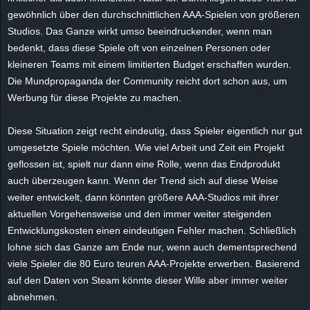
e
gewöhnlich über den durchschnittlichen AAA-Spielen von größeren
Studios. Das Ganze wirkt umso beeindruckender, wenn man
z
bedenkt, dass diese Spiele oft von einzelnen Personen oder
kleineren Teams mit einem limitierten Budget erschaffen wurden.
e
Die Mundpropaganda der Community reicht dort schon aus, um
Werbung für diese Projekte zu machen.
i
Diese Situation zeigt recht eindeutig, dass Spieler eigentlich nur gut
c
umgesetzte Spiele möchten. Wie viel Arbeit und Zeit ein Projekt
geflossen ist, spielt nur dann eine Rolle, wenn das Endprodukt
h
auch überzeugen kann. Wenn der Trend sich auf diese Weise
n
weiter entwickelt, dann könnten größere AAA-Studios mit ihrer
aktuellen Vorgehensweise und den immer weiter steigenden
e
Entwicklungskosten einen eindeutigen Fehler machen. Schließlich
lohne sich das Ganze am Ende nur, wenn auch dementsprechend
t
viele Spieler die 80 Euro teuren AAA-Projekte erwerben. Basierend
auf den Daten von Steam könnte dieser Wille aber immer weiter
e
abnehmen.