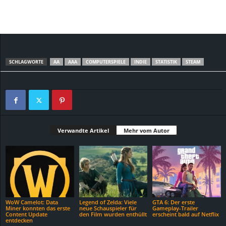
SCHLAGWORTE
AA
AAA
COMPUTERSPIELE
INDIE
STATISTIK
STEAM
Verwandte Artikel
Mehr vom Autor
WoW Camelot: Data
Legend of Zelda: Viele
GTA 6: Der erste
Miner konnten das erste
neue Schauspieler für
Gameplay-Trailer
Content Update
den Film wurden enthüllt
erscheint bald auf Netflix
entdecken