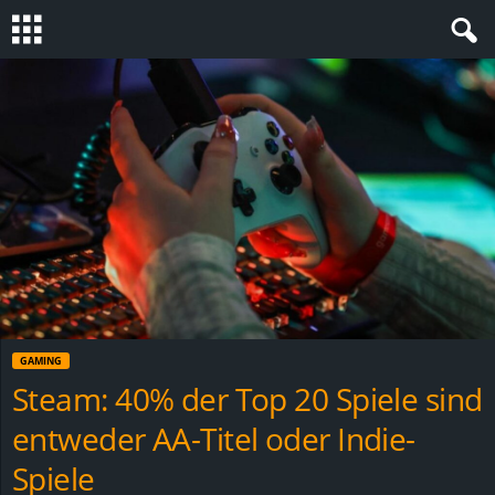
S
t
e
v
i
n
GAMING
h
Steam: 40% der Top 20 Spiele sind
entweder AA-Titel oder Indie-
o
Spiele
.