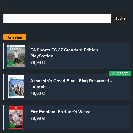
d
e
–
Anzeige
E
EA Sports FC 27 Standard Edition
PlayStation...
i
79,99 €
n
ANGEBOT
Assassin’s Creed Black Flag Resynced -
a
Launch...
49,00 €
u
Fire Emblem: Fortune's Weave
s
79,99 €
g