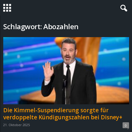
S
Schlagwort: Abozahlen
t
e
v
i
n
h
Die Kimmel-Suspendierung sorgte für
o
verdoppelte Kündigungszahlen bei Disney+
21. Oktober 2025
0
.