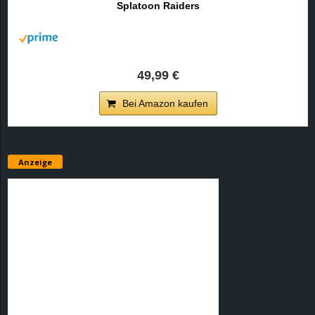
Splatoon Raiders
r
B
l
49,99 €
o
Bei Amazon kaufen
g
!
Anzeige