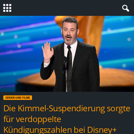
S
t
e
v
i
n
SERIEN UND FILME
h
Die Kimmel-Suspendierung sorgte
für verdoppelte
o
Kündigungszahlen bei Disney+
.