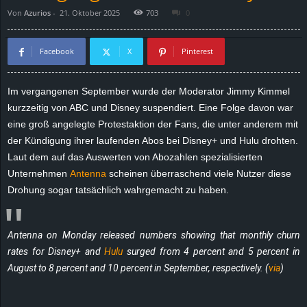
Von
Azurios
-
21. Oktober 2025
703
0
d
e
Facebook
X
Pinterest
–
Im vergangenen September wurde der Moderator Jimmy Kimmel
kurzzeitig von ABC und Disney suspendiert. Eine Folge davon war
E
eine groß angelegte Protestaktion der Fans, die unter anderem mit
i
der Kündigung ihrer laufenden Abos bei Disney+ und Hulu drohten.
Laut dem auf das Auswerten von Abozahlen spezialisierten
n
Unternehmen
Antenna
scheinen überraschend viele Nutzer diese
Drohung sogar tatsächlich wahrgemacht zu haben.
a
u
Antenna on Monday released numbers showing that monthly churn
rates for Disney+ and
Hulu
surged from 4 percent and 5 percent in
s
August to 8 percent and 10 percent in September, respectively. (
via
)
g