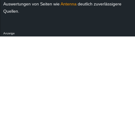
r
Auswertungen von Seiten wie
Antenna
deutlich zuverlässigere
Quellen.
B
l
Anzeige
o
g
!