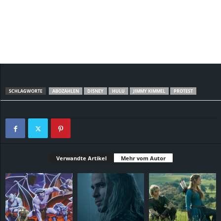
SCHLAGWORTE
ABOZAHLEN
DISNEY
HULU
JIMMY KIMMEL
PROTEST
Verwandte Artikel
Mehr vom Autor