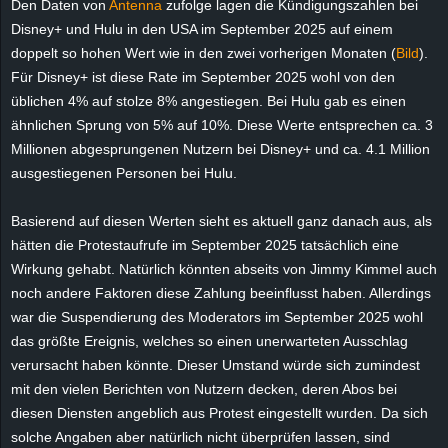
Den Daten von
Antenna
zufolge lagen die Kündigungszahlen bei
e
Disney+ und Hulu in den USA im September 2025 auf einem
doppelt so hohen Wert wie in den zwei vorherigen Monaten (
Bild
).
z
Für Disney+ ist
diese Rate
im September 2025 wohl von den
üblichen
4%
auf stolze
8%
angestiegen. Bei Hulu gab es einen
e
ähnlichen Sprung von
5%
auf
10%
. Diese Werte entsprechen ca. 3
Millionen abgesprungenen Nutzern bei Disney+ und ca.
4.1
Million
i
ausgestiegenen Personen bei Hulu.
c
Basierend auf diesen Werten sieht es aktuell ganz danach aus, als
h
hätten die Protestaufrufe im September 2025 tatsächlich eine
Wirkung gehabt. Natürlich könnten abseits von Jimmy Kimmel auch
n
noch andere Faktoren diese Zahlung beeinflusst haben. Allerdings
war die Suspendierung des Moderators im September 2025 wohl
e
das größte Ereignis, welches so einen unerwarteten Ausschlag
verursacht haben könnte. Dieser Umstand würde sich zumindest
t
mit den vielen Berichten von Nutzern decken, deren Abos bei
diesen Diensten angeblich aus Protest eingestellt wurden. Da sich
e
solche Angaben aber natürlich nicht überprüfen lassen, sind