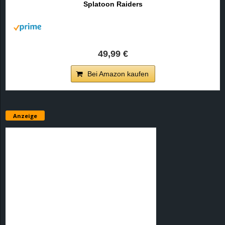
Splatoon Raiders
r
B
l
49,99 €
o
Bei Amazon kaufen
g
!
Anzeige