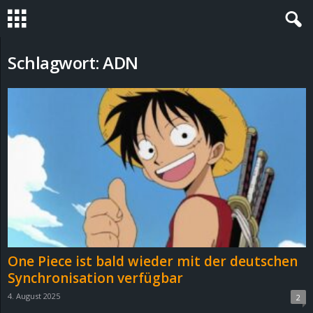
S
Schlagwort: ADN
t
e
v
i
n
h
One Piece ist bald wieder mit der deutschen
o
Synchronisation verfügbar
4. August 2025
2
.