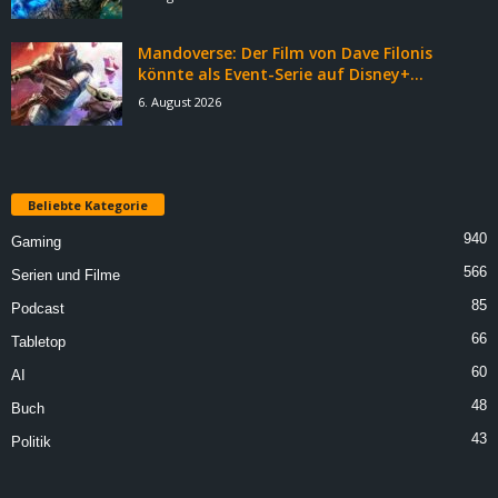
Mandoverse: Der Film von Dave Filonis
könnte als Event-Serie auf Disney+...
6. August 2026
Beliebte Kategorie
940
Gaming
566
Serien und Filme
85
Podcast
66
Tabletop
60
AI
48
Buch
43
Politik