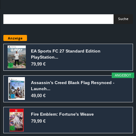
d
e
–
Anzeige
E
EA Sports FC 27 Standard Edition
PlayStation...
i
79,99 €
n
ANGEBOT
Assassin’s Creed Black Flag Resynced -
a
Launch...
49,00 €
u
Fire Emblem: Fortune's Weave
s
79,99 €
g