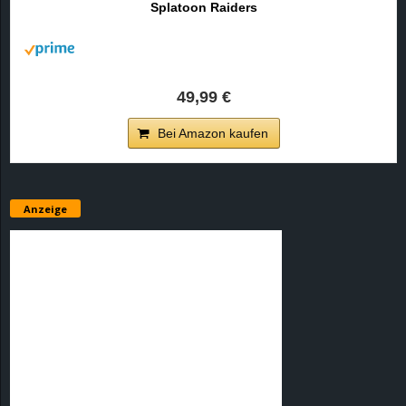
Splatoon Raiders
r
B
l
49,99 €
o
Bei Amazon kaufen
g
!
Anzeige