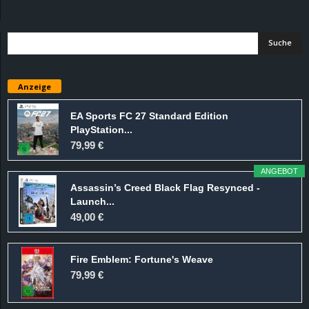
d
e
–
Anzeige
E
EA Sports FC 27 Standard Edition
PlayStation...
i
79,99 €
n
ANGEBOT
Assassin’s Creed Black Flag Resynced -
a
Launch...
49,00 €
u
Fire Emblem: Fortune's Weave
s
79,99 €
g