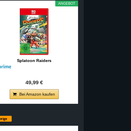
ANGEBOT
Splatoon Raiders
49,99 €
Bei Amazon kaufen
eige