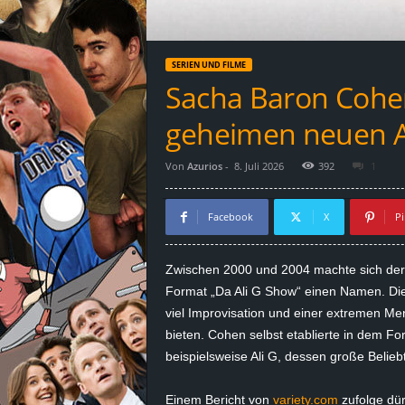
d
e
SERIEN UND FILME
–
Sacha Baron Cohe
E
geheimen neuen Al
i
Von
Azurios
-
8. Juli 2026
392
1
n
Facebook
X
Pi
a
Zwischen 2000 und 2004 machte sich der
u
Format „Da Ali G Show“ einen Namen. Die
viel Improvisation und einer extremen Men
s
bieten. Cohen selbst etablierte in dem F
beispielsweise Ali G, dessen große Belieb
g
e
Einem Bericht von
variety.com
zufolge dü