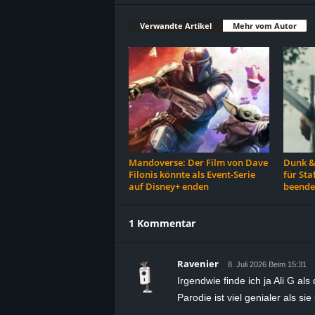
Verwandte Artikel
Mehr vom Autor
Mandoverse: Der Film von Dave
Dunk &
Filonis könnte als Event-Serie
für Sta
auf Disney+ enden
beende
1 Kommentar
Ravenier
8. Juli 2026 Beim 15:31
Irgendwie finde ich ja Ali G a
Parodie ist viel genialer als sie