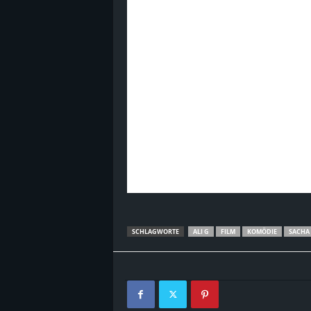
B
l
o
g
!
SCHLAGWORTE
ALI G
FILM
KOMÖDIE
SACHA