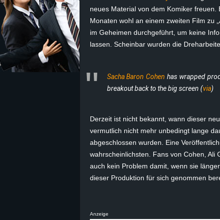
neues Material von dem Komiker freuen. 
z
Monaten wohl an einem zweiten Film zu „A
im Geheimen durchgeführt, um keine Infor
e
lassen. Scheinbar wurden die Dreharbeiten
i
Sacha Baron Cohen
has wrapped prod
c
breakout back to the big screen (
via
)
h
Derzeit ist nicht bekannt, wann dieser neu
n
vermutlich nicht mehr unbedingt lange da
abgeschlossen wurden. Eine Veröffentlic
e
wahrscheinlichsten. Fans von Cohen, Ali 
auch kein Problem damit, wenn sie länger 
t
dieser Produktion für sich genommen bere
e
r
Anzeige