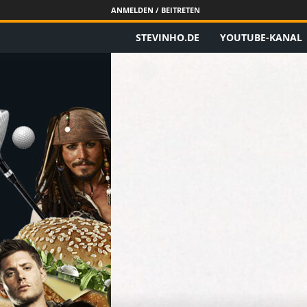
ANMELDEN / BEITRETEN
STEVINHO.DE
YOUTUBE-KANAL
S
t
e
v
i
n
h
o
.