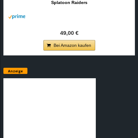
Splatoon Raiders
r
B
l
49,00 €
o
Bei Amazon kaufen
g
!
Anzeige