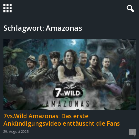
S
Schlagwort: Amazonas
t
e
v
i
n
h
7vs.Wild Amazonas: Das erste
o
Ankündigungsvideo enttäuscht die Fans
29. August 2025
3
.