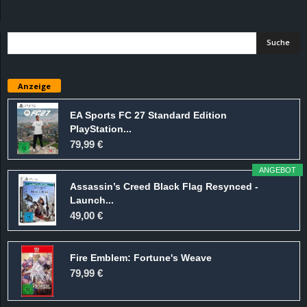
d
e
–
Anzeige
E
EA Sports FC 27 Standard Edition
PlayStation...
i
79,99 €
n
ANGEBOT
Assassin’s Creed Black Flag Resynced -
a
Launch...
49,00 €
u
Fire Emblem: Fortune's Weave
s
79,99 €
g