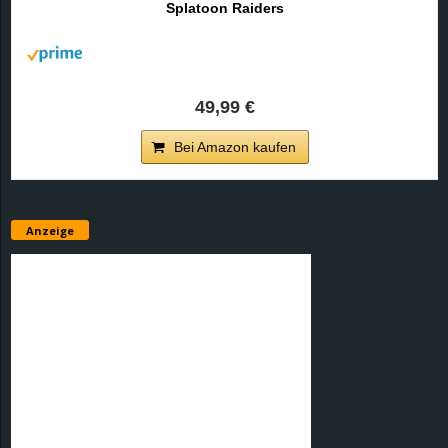
Splatoon Raiders
r
B
l
49,99 €
o
Bei Amazon kaufen
g
!
Anzeige