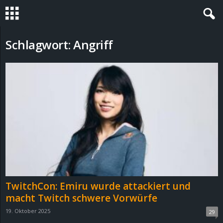
S
Schlagwort: Angriff
t
e
v
i
n
h
TwitchCon: Emiru wurde attackiert und
o
macht Twitch schwere Vorwürfe
19. Oktober 2025
29
.