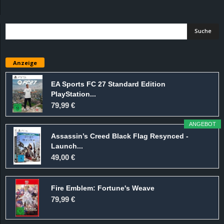
d
e
–
Anzeige
E
EA Sports FC 27 Standard Edition
PlayStation...
i
79,99 €
n
ANGEBOT
Assassin’s Creed Black Flag Resynced -
a
Launch...
49,00 €
u
Fire Emblem: Fortune's Weave
s
79,99 €
g