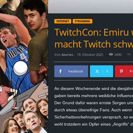
d
e
INTERNET
STREAMING
–
TwitchCon: Emiru 
E
macht Twitch sch
i
Von
Azurios
-
19. Oktober 2025
2490
n
Facebook
X
Pi
a
An diesem Wochenende wird die diesjähri
u
gaben bereits mehrere weibliche Influenc
Der Grund dafür waren ernste Sorgen um i
s
durch etwas übereifrige Fans. Auch wenn
Sicherheitsvorkehrungen versprach, so w
g
wohl trotzdem ein Opfer eines „Angriffs“ 
e