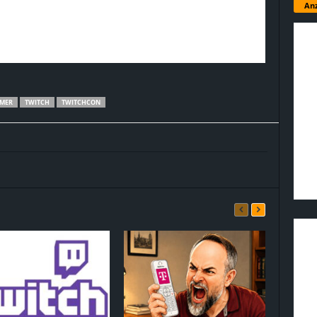
Anz
AMER
TWITCH
TWITCHCON