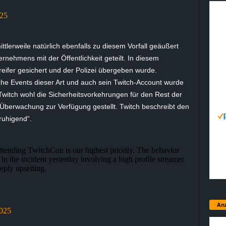
025
tlerweile natürlich ebenfalls zu diesem Vorfall geäußert
rnehmens mit der Öffentlichkeit geteilt. In diesem
eifer gesichert und der Polizei übergeben wurde.
liche Events dieser Art und auch sein Twitch-Account wurde
Twitch wohl die Sicherheitsvorkehrungen für den Rest der
Überwachung zur Verfügung gestellt. Twitch beschreibt den
nruhigend“.
attending TwitchCon is our highest priority. The behavior
in the incident yesterday involving a high profile streamer
ply upsetting.
Anz
2025