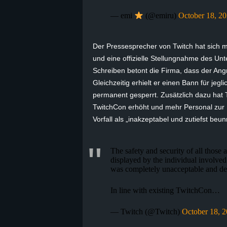
B
— emi
(@emiru)
October 18, 2
l
Der Pressesprecher von Twitch hat sich mit
und eine offizielle Stellungnahme des Unte
o
Schreiben betont die Firma, dass der Angr
g
Gleichzeitig erhielt er einen Bann für jeg
permanent gesperrt. Zusätzlich dazu hat 
!
TwitchCon
erhöht und mehr Personal zur 
Vorfall als „inakzeptabel und zutiefst beu
The safety and security of all those 
displayed by the individual involved 
was completely unacceptable and dee
In line with existing TwitchCon…
— Twitch (@Twitch)
October 18, 