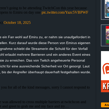
n’t going to be attending TwitchCon this year because
happens to Emiru on day one
pic.twitter.com/Yazc5VBPWF
s)
October 18, 2025
te ein Fan wohl auf
Emiru
zu, er nahm sie unaufgefordert in
ellen. Kurz darauf wurde diese Person von
Emirus
eigenen
ungnahme schiebt die Streamerin die Schuld für den Vorfall
hl erlaubt mehrere Barrieren und ein anderes Event eines
sie zu erreichen. Das von Twitch angeheuerte Personal
icht für eine ausreichende Sicherheit vor Ort gesorgt. Laut
bis der Angreifer überhaupt dauerhaft festgehalten wurde.
you for all of the kind messages, sorry I cannot respond to
 was allowed to cross multiple barriers at twitchcon and
Anz
eet and greet to grab me and my face and try…