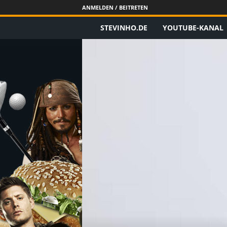
ANMELDEN / BEITRETEN
STEVINHO.DE
YOUTUBE-KANAL
S
t
e
v
i
n
h
o
.