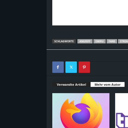
SCHLAGWORTE
ANGRIFF
EMIRU
FANS
STRE
Verwandte Artikel
Mehr vom Autor