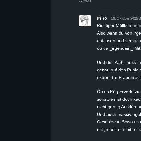
Antwort
shiro
19. Oktober 2025 B
Richtiger Müllkommen
Also wenn du von irge
anfassen und versuche
du da _irgendein_ Mit
Und der Part „muss m
genau auf den Punkt g
extrem für Frauenrec
Ob es Körperverletzun
sonstwas ist doch ka
nicht genug Aufklärung
Und auch massiv egal,
Geschlecht. Sowas sol
mit „mach mal bitte nic