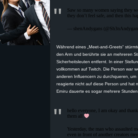
Saw so many women saying they were
z
they don’t feel safe, and then this 
e
— shenAndygans (@Sh3nAndygan
i
Während eines „
Meet-and-Greets
“ stürm
c
den Arm und berührte sie an mehreren St
Sicherheitsleuten entfernt. In einer Stell
h
vollkommen auf Twitch. Die Person war wo
anderen Influencern zu durchqueren, um 
n
reagierte nicht auf diese Person und hat n
Emiru
dauerte es sogar mehrere Stunden, 
e
t
hello everyone, I am okay and thank 
them all
e
Yesterday, the man who assaulted me
r
even in front of another creators m