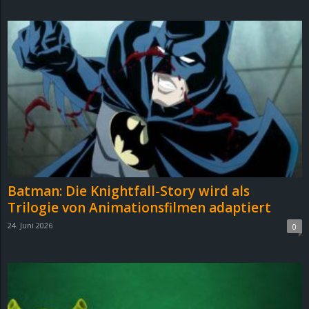
d
e
–
E
i
n
Batman: Die Knightfall-Story wird als
a
Trilogie von Animationsfilmen adaptiert
24. Juni 2026
0
u
s
g