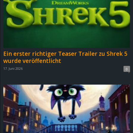
e
z
e
i
Ein erster richtiger Teaser Trailer zu Shrek 5
c
wurde veröffentlicht
17. Juni 2026
0
h
n
e
t
e