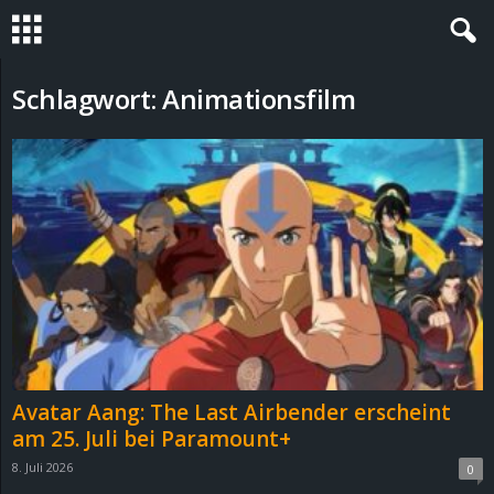
S
Schlagwort: Animationsfilm
t
e
v
i
n
h
Avatar Aang: The Last Airbender erscheint
o
am 25. Juli bei Paramount+
8. Juli 2026
0
.