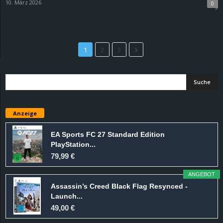
10. März 2026
0
1
2
3
Anzeige
EA Sports FC 27 Standard Edition
PlayStation...
79,99 €
ANGEBOT
Assassin’s Creed Black Flag Resynced -
Launch...
49,00 €