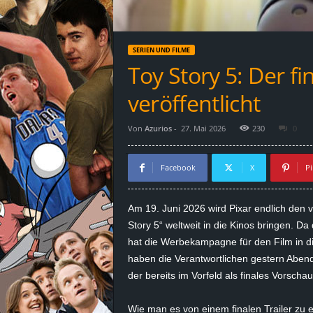
d
e
SERIEN UND FILME
–
Toy Story 5: Der fi
E
veröffentlicht
i
Von
Azurios
-
27. Mai 2026
230
0
n
Facebook
X
Pi
a
Am 19. Juni 2026 wird Pixar endlich den 
u
Story 5“ weltweit in die Kinos bringen. Da
hat die Werbekampagne für den Film in d
s
haben die Verantwortlichen gestern Abend
der bereits im Vorfeld als finales Vorsch
g
e
Wie man es von einem finalen Trailer zu 