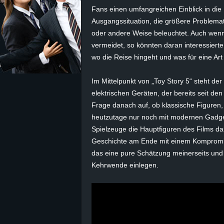
Fans einen umfangreichen Einblick in die 
z
Ausgangssituation, die größere Problematik
oder andere Weise beleuchtet. Auch wenn 
e
vermeidet, so könnten daran interessierte
wo die Reise hingeht und was für eine Art
i
Im Mittelpunkt von „Toy Story 5“ steht de
c
elektrischen Geräten, der bereits seit den
Frage danach auf, ob klassische Figuren, 
h
heutzutage nur noch mit modernen Gadget
n
Spielzeuge die Hauptfiguren des Films dar
Geschichte am Ende mit einem Kompromiss 
e
das eine pure Schätzung meinerseits und 
Kehrwende einlegen.
t
e
r