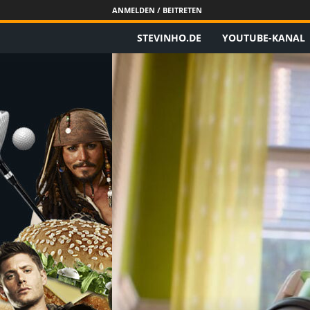
ANMELDEN / BEITRETEN
STEVINHO.DE
YOUTUBE-KANAL
S
t
e
v
i
n
h
o
.