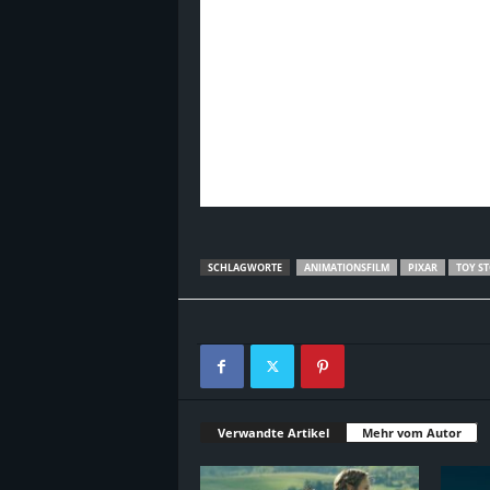
SCHLAGWORTE
ANIMATIONSFILM
PIXAR
TOY ST
Verwandte Artikel
Mehr vom Autor