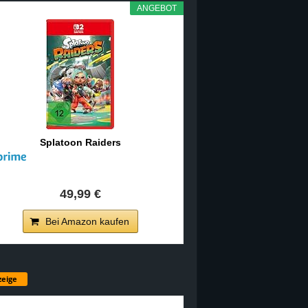
ANGEBOT
Splatoon Raiders
49,99 €
Bei Amazon kaufen
eige