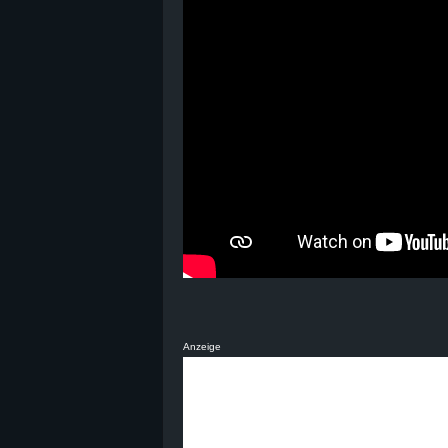
B
l
o
g
!
Anzeige