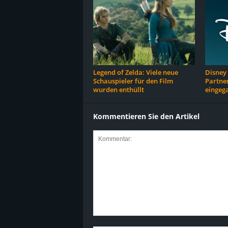
Legend of Zelda: Viele neue
Disney i
Schauspieler für den Film
Partner
wurden enthüllt
eingeg
Kommentieren Sie den Artikel