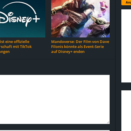
Anz
st eine offizielle
Mandoverse: Der Film von Dave
schaft mit TikTok
Filonis könnte als Event-Serie
angen
auf Disney+ enden