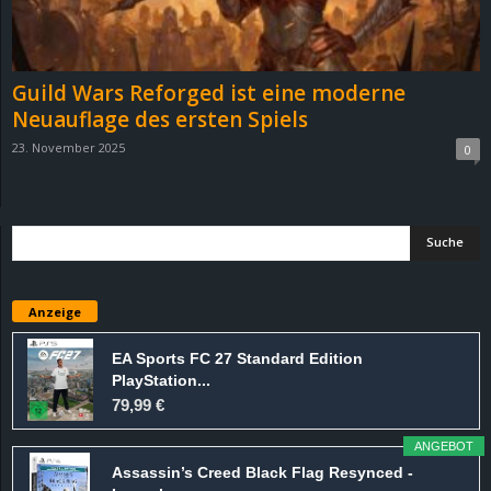
r
B
Guild Wars Reforged ist eine moderne
l
Neuauflage des ersten Spiels
23. November 2025
0
o
g
!
Anzeige
EA Sports FC 27 Standard Edition
PlayStation...
79,99 €
ANGEBOT
Assassin’s Creed Black Flag Resynced -