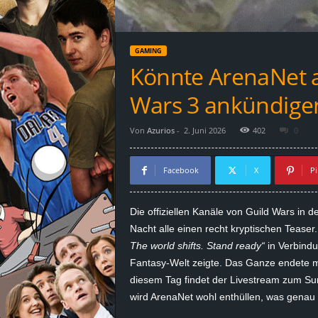
d
e
GAMING
–
Könnte ArenaNet a
E
Wars 3 ankündige
i
Von
Azurios
-
2. Juni 2026
402
0
n
Facebook
X
Pi
a
Die offiziellen Kanäle von Guild Wars in 
u
Nacht alle einen recht kryptischen Tease
The world shifts. Stand ready“
in Verbindu
s
Fantasy-Welt zeigte. Das Ganze endete m
diesem Tag findet der Livestream zum Su
g
wird ArenaNet wohl enthüllen, was genau 
e