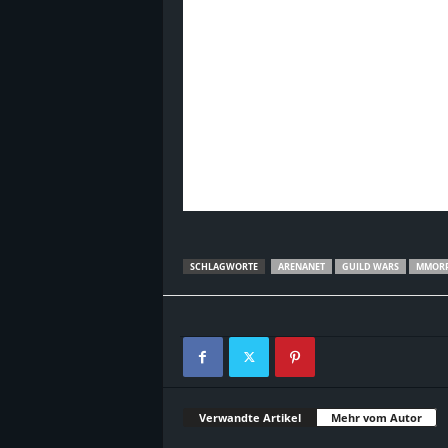
SCHLAGWORTE
ARENANET
GUILD WARS
MMOR
Verwandte Artikel
Mehr vom Autor