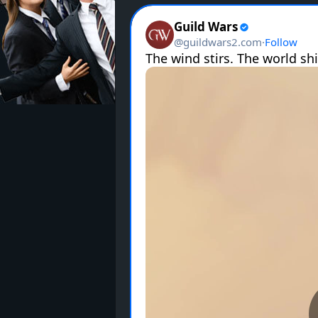
z
e
i
c
h
n
e
t
e
r