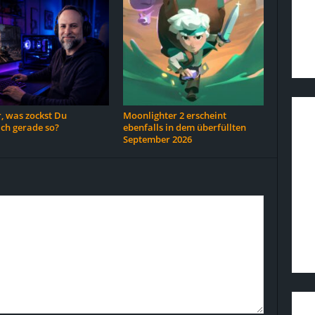
, was zockst Du
Moonlighter 2 erscheint
ich gerade so?
ebenfalls in dem überfüllten
September 2026