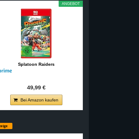
ANGEBOT
Splatoon Raiders
49,99 €
Bei Amazon kaufen
eige