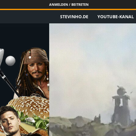
ANMELDEN / BEITRETEN
STEVINHO.DE
YOUTUBE-KANAL
S
t
e
v
i
n
h
o
.