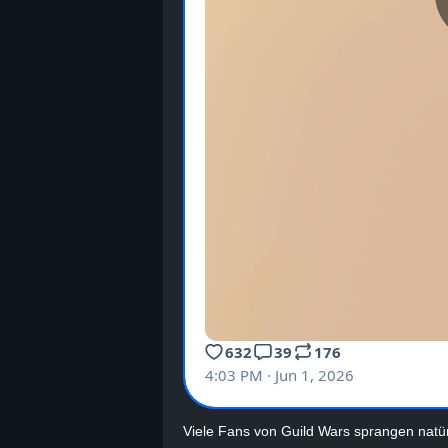
B
l
o
g
!
Viele Fans von Guild Wars sprangen natür