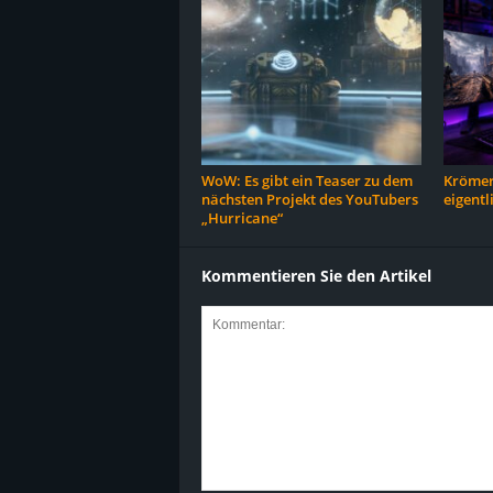
WoW: Es gibt ein Teaser zu dem
Krömer
nächsten Projekt des YouTubers
eigentl
„Hurricane“
Kommentieren Sie den Artikel