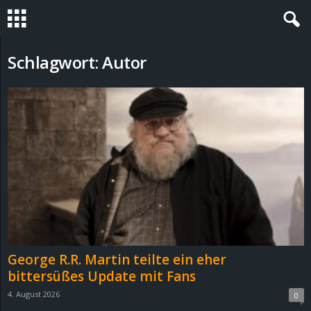
S
Schlagwort: Autor
t
e
v
i
n
h
George R.R. Martin teilte ein eher
o
bittersüßes Update mit Fans
4. August 2026
0
.