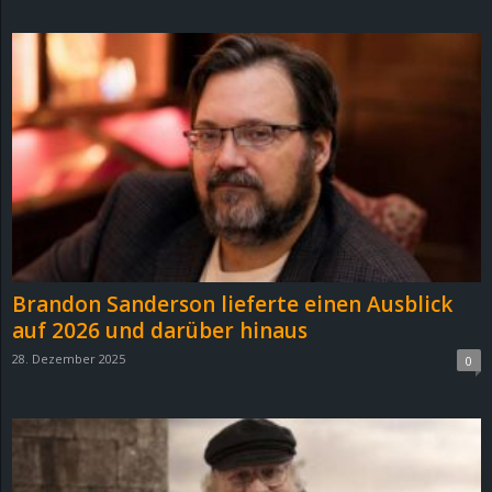
d
e
–
E
i
n
Brandon Sanderson lieferte einen Ausblick
a
auf 2026 und darüber hinaus
28. Dezember 2025
0
u
s
g