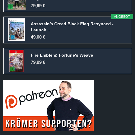
r
79,99 €
B
ANGEBOT
Assassin’s Creed Black Flag Resynced -
l
Launch...
49,00 €
o
Fire Emblem: Fortune's Weave
g
79,99 €
!