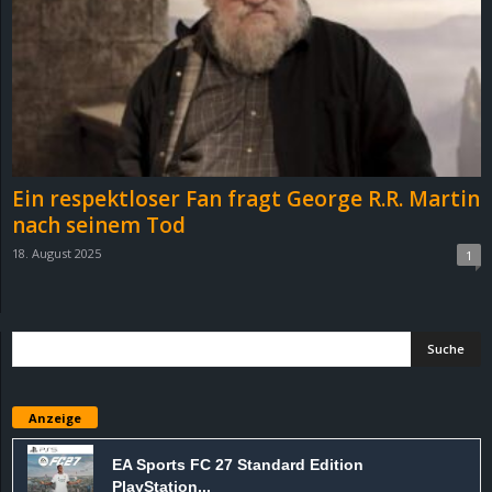
e
z
e
i
Ein respektloser Fan fragt George R.R. Martin
c
nach seinem Tod
18. August 2025
1
h
n
e
t
Anzeige
e
EA Sports FC 27 Standard Edition
PlayStation...