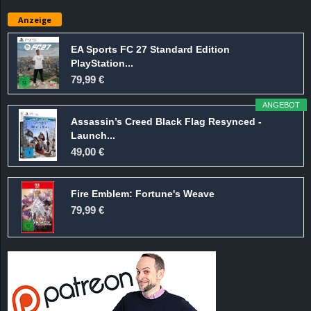
e
Anzeige
z
EA Sports FC 27 Standard Edition
PlayStation...
e
79,99 €
i
ANGEBOT
Assassin’s Creed Black Flag Resynced -
c
Launch...
49,00 €
h
Fire Emblem: Fortune's Weave
n
79,99 €
e
t
e