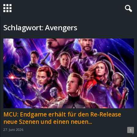
S
Schlagwort: Avengers
t
e
v
i
n
h
MCU: Endgame erhält für den Re-Release
o
neue Szenen und einen neuen...
27. Juni 2026
1
.