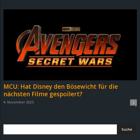
d
e
–
E
i
n
MCU: Hat Disney den Bösewicht für die
a
nächsten Filme gespoilert?
4. November 2025
1
u
s
g